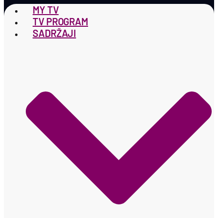
MY TV
TV PROGRAM
SADRŽAJI