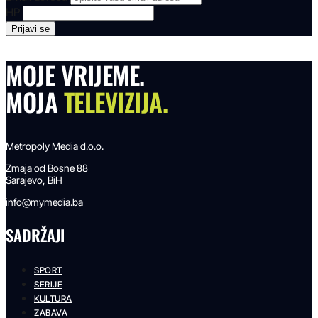
HP
MOJE VRIJEME.
MOJA
TELEVIZIJA.
Metropoly Media d.o.o.
Zmaja od Bosne 88
Sarajevo, BiH
info@mymedia.ba
SADRŽAJI
SPORT
SERIJE
KULTURA
ZABAVA