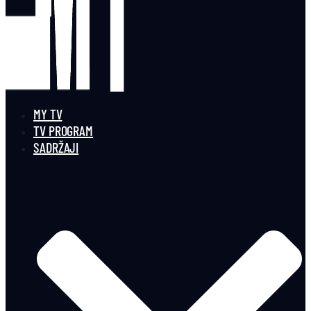
MY TV
TV PROGRAM
SADRŽAJI