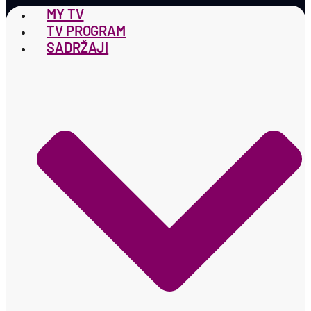
MY TV
TV PROGRAM
SADRŽAJI