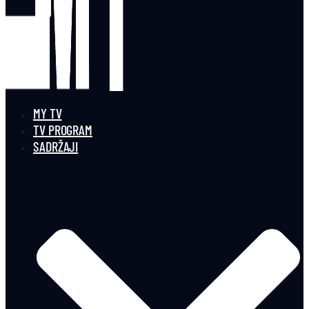
MY TV
TV PROGRAM
SADRŽAJI