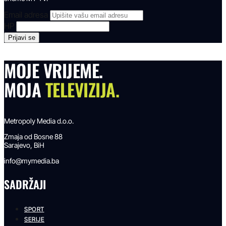
Email adresa
HP
MOJE VRIJEME.
MOJA
TELEVIZIJA.
Metropoly Media d.o.o.
Zmaja od Bosne 88
Sarajevo, BiH
info@mymedia.ba
SADRŽAJI
SPORT
SERIJE