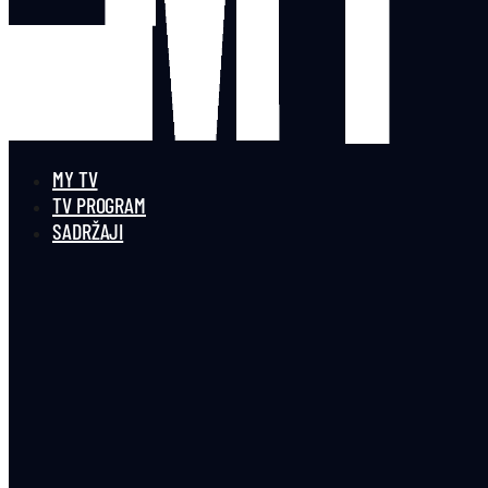
MY TV
TV PROGRAM
SADRŽAJI