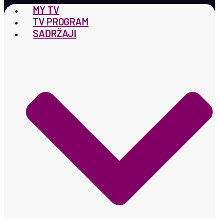
MY TV
TV PROGRAM
SADRŽAJI