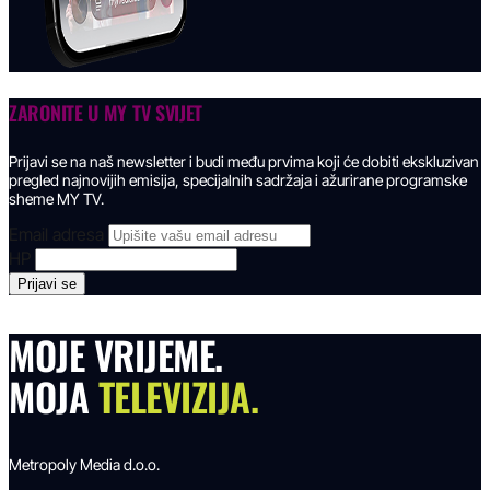
ZARONITE U
MY TV SVIJET
Prijavi se na naš newsletter i budi među prvima koji će dobiti ekskluzivan
pregled najnovijih emisija, specijalnih sadržaja i ažurirane programske
sheme MY TV.
Email adresa
HP
MOJE VRIJEME.
MOJA
TELEVIZIJA.
Metropoly Media d.o.o.