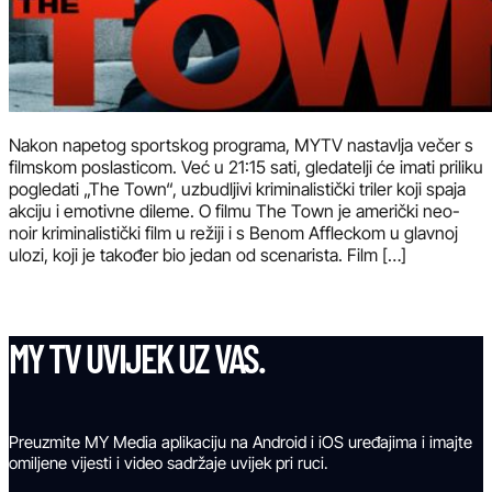
Nakon napetog sportskog programa, MYTV nastavlja večer s
filmskom poslasticom. Već u 21:15 sati, gledatelji će imati priliku
pogledati „The Town“, uzbudljivi kriminalistički triler koji spaja
akciju i emotivne dileme. O filmu The Town je američki neo-
noir kriminalistički film u režiji i s Benom Affleckom u glavnoj
ulozi, koji je također bio jedan od scenarista. Film […]
MY TV UVIJEK UZ VAS.
Preuzmite MY Media aplikaciju na Android i iOS uređajima i imajte
omiljene vijesti i video sadržaje uvijek pri ruci.