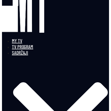
MY TV
TV PROGRAM
SADRŽAJI