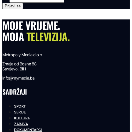
MOJE VRIJEME.
MOJA
TELEVIZIJA.
Metropoly Media d.o.o.
Zmaja od Bosne 88
Sarajevo, BiH
info@mymedia.ba
SADRŽAJI
SPORT
SERIJE
KULTURA
ZABAVA
DOKUMENTARCI