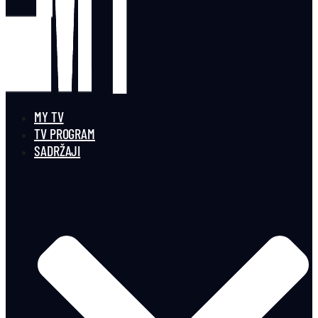
MY TV
TV PROGRAM
SADRŽAJI