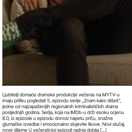
Ljubitelji domaće dramske produkcije večeras na MYTV-u
imaju priliku pogledati 5. epizodu serije „Znam kako dišeš“,
jedne od najzapaženijih regionalnih kriminalističkih drama
posljednjih godina. Serija, koja na IMDb-u drži visoku ocjenu
8.0, iz epizode u epizodu donosi napetu priču, snažne
glumačke izvedbe i emocionalno slojevite likove. Novi slučaj,
nove dileme U večerašnjoj epizodi radnja dobija […]