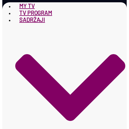
MY TV
TV PROGRAM
SADRŽAJI