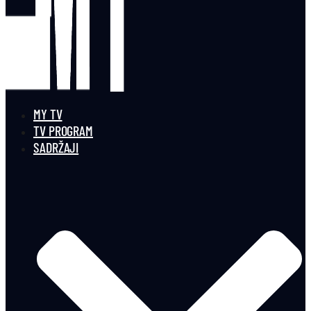
MY TV
TV PROGRAM
SADRŽAJI