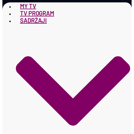
MY TV
TV PROGRAM
SADRŽAJI