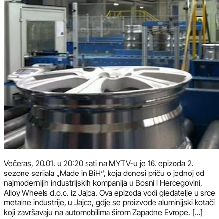
Večeras, 20.01. u 20:20 sati na MYTV-u je 16. epizoda 2.
sezone serijala „Made in BiH“, koja donosi priču o jednoj od
najmodernijih industrijskih kompanija u Bosni i Hercegovini,
Alloy Wheels d.o.o. iz Jajca. Ova epizoda vodi gledatelje u srce
metalne industrije, u Jajce, gdje se proizvode aluminijski kotači
koji završavaju na automobilima širom Zapadne Evrope. […]