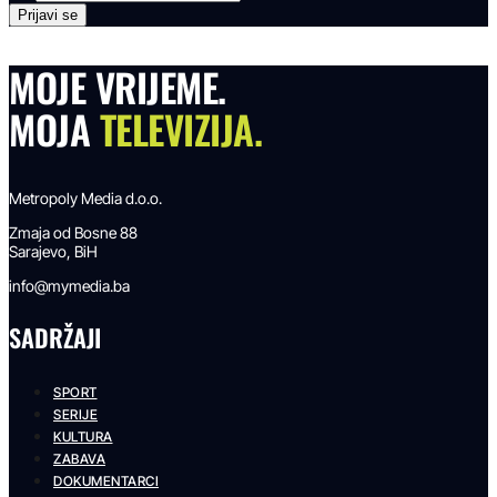
MOJE VRIJEME.
MOJA
TELEVIZIJA.
Metropoly Media d.o.o.
Zmaja od Bosne 88
Sarajevo, BiH
info@mymedia.ba
SADRŽAJI
SPORT
SERIJE
KULTURA
ZABAVA
DOKUMENTARCI