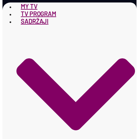
MY TV
TV PROGRAM
SADRŽAJI