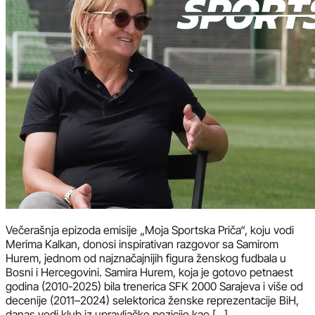
Večerašnja epizoda emisije „Moja Sportska Priča“, koju vodi
Merima Kalkan, donosi inspirativan razgovor sa Samirom
Hurem, jednom od najznačajnijih figura ženskog fudbala u
Bosni i Hercegovini. Samira Hurem, koja je gotovo petnaest
godina (2010-2025) bila trenerica SFK 2000 Sarajeva i više od
decenije (2011–2024) selektorica ženske reprezentacije BiH,
danas vodi klub iz upravljačke pozicije kao […]