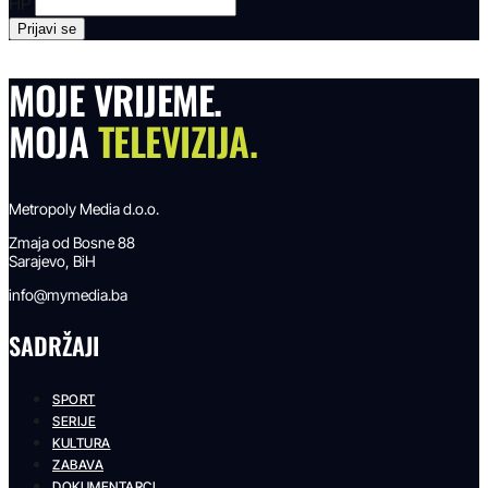
HP
MOJE VRIJEME.
MOJA
TELEVIZIJA.
Metropoly Media d.o.o.
Zmaja od Bosne 88
Sarajevo, BiH
info@mymedia.ba
SADRŽAJI
SPORT
SERIJE
KULTURA
ZABAVA
DOKUMENTARCI