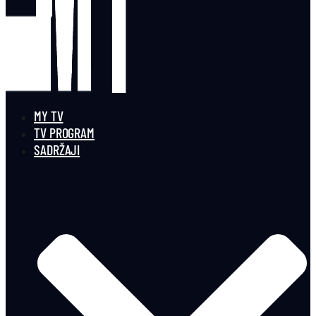
MY TV
TV PROGRAM
SADRŽAJI