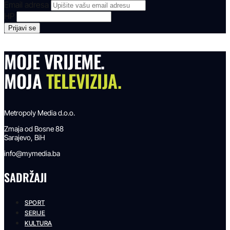
Email adresa
HP
MOJE VRIJEME.
MOJA
TELEVIZIJA.
Metropoly Media d.o.o.
Zmaja od Bosne 88
Sarajevo, BiH
info@mymedia.ba
SADRŽAJI
SPORT
SERIJE
KULTURA