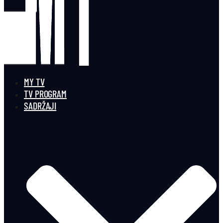
MY TV
TV PROGRAM
SADRŽAJI