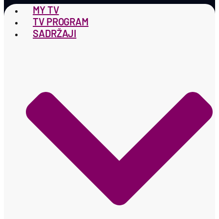
MY TV
TV PROGRAM
SADRŽAJI