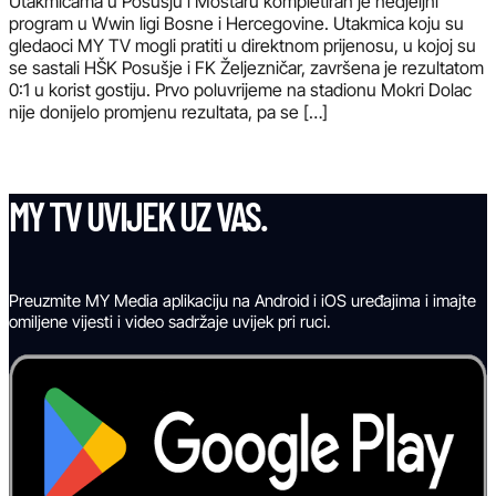
Utakmicama u Posušju i Mostaru kompletiran je nedjeljni
program u Wwin ligi Bosne i Hercegovine. Utakmica koju su
gledaoci MY TV mogli pratiti u direktnom prijenosu, u kojoj su
se sastali HŠK Posušje i FK Željezničar, završena je rezultatom
0:1 u korist gostiju. Prvo poluvrijeme na stadionu Mokri Dolac
nije donijelo promjenu rezultata, pa se […]
MY TV UVIJEK UZ VAS.
Preuzmite MY Media aplikaciju na Android i iOS uređajima i imajte
omiljene vijesti i video sadržaje uvijek pri ruci.