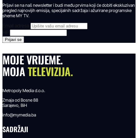
Prijavi se na naš newsletter i budi među prvima koji će dobiti ekskluzivan
pregled najnovijih emisija, specijalnih sadržaja i ažurirane programske
sheme MY TV.
Email adresa
HP
MOJE VRIJEME.
MOJA
TELEVIZIJA.
Metropoly Media d.o.o.
Zmaja od Bosne 88
Sarajevo, BiH
info@mymedia.ba
SADRŽAJI