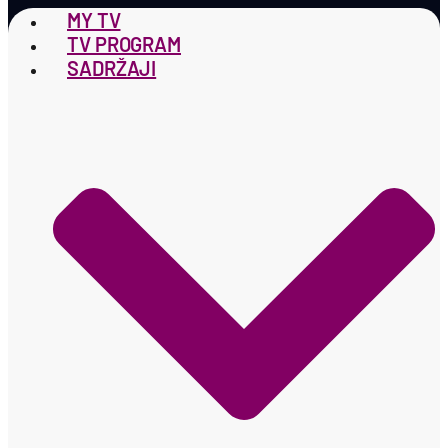
MY TV
TV PROGRAM
SADRŽAJI