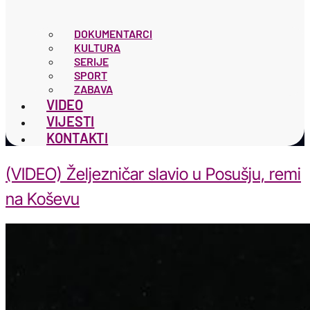
DOKUMENTARCI
KULTURA
SERIJE
SPORT
ZABAVA
VIDEO
VIJESTI
KONTAKTI
(VIDEO) Željezničar slavio u Posušju, remi
na Koševu