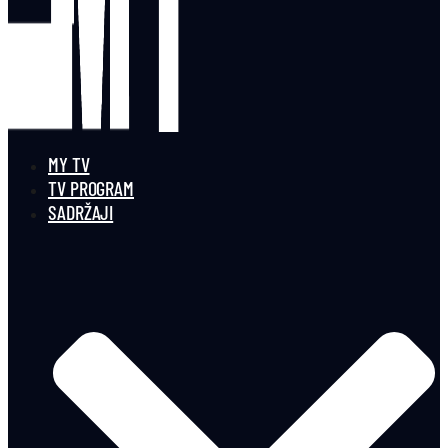
MY TV
TV PROGRAM
SADRŽAJI