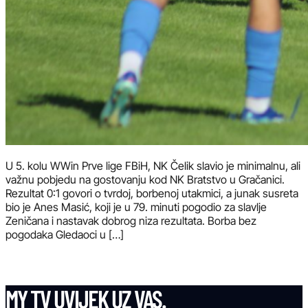
U 5. kolu WWin Prve lige FBiH, NK Čelik slavio je minimalnu, ali
važnu pobjedu na gostovanju kod NK Bratstvo u Gračanici.
Rezultat 0:1 govori o tvrdoj, borbenoj utakmici, a junak susreta
bio je Anes Masić, koji je u 79. minuti pogodio za slavlje
Zeničana i nastavak dobrog niza rezultata. Borba bez
pogodaka Gledaoci u […]
MY TV UVIJEK UZ VAS.