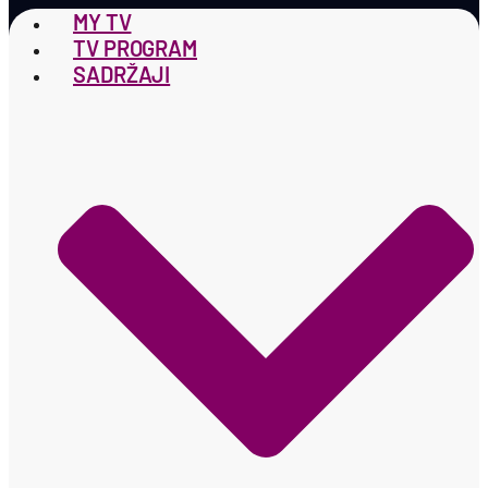
MY TV
TV PROGRAM
SADRŽAJI