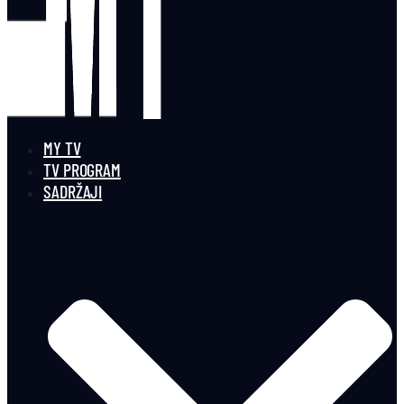
MY TV
TV PROGRAM
SADRŽAJI