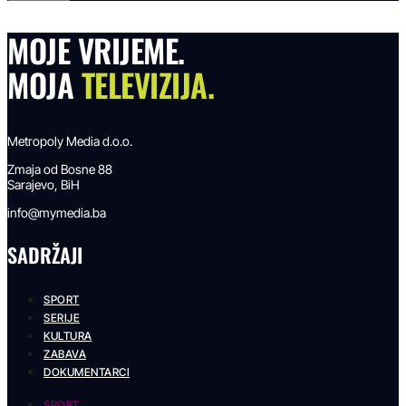
MOJE VRIJEME.
MOJA
TELEVIZIJA.
Metropoly Media d.o.o.
Zmaja od Bosne 88
Sarajevo, BiH
info@mymedia.ba
SADRŽAJI
SPORT
SERIJE
KULTURA
ZABAVA
DOKUMENTARCI
SPORT