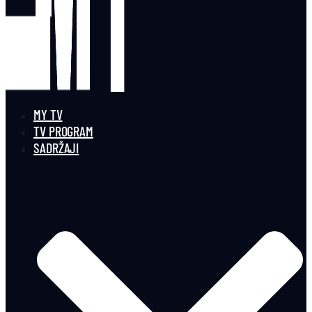
MY TV
TV PROGRAM
SADRŽAJI