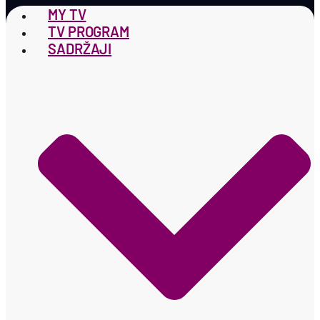
MY TV
TV PROGRAM
SADRŽAJI