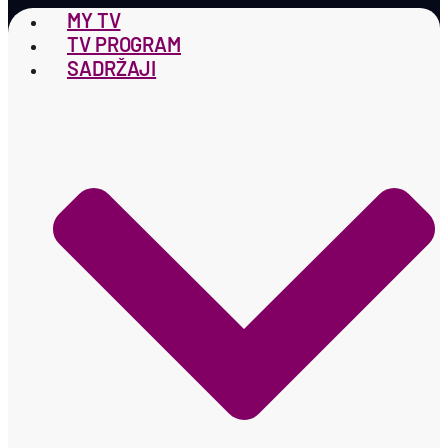
MY TV
TV PROGRAM
SADRŽAJI