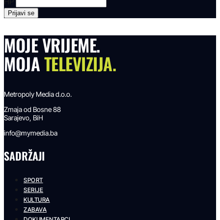
HP
MOJE VRIJEME.
MOJA
TELEVIZIJA.
Metropoly Media d.o.o.
Zmaja od Bosne 88
Sarajevo, BiH
info@mymedia.ba
SADRŽAJI
SPORT
SERIJE
KULTURA
ZABAVA
DOKUMENTARCI