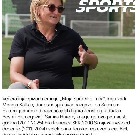
Večerašnja epizoda emisije „Moja Sportska Priča“, koju vodi
Merima Kalkan, donosi inspirativan razgovor sa Samirom
Hurem, jednom od najznačajnijih figura ženskog fudbala u
Bosni i Hercegovini. Samira Hurem, koja je gotovo petnaest
godina (2010-2025) bila trenerica SFK 2000 Sarajeva i više od
decenije (2011–2024) selektorica ženske reprezentacije BiH,
danas vodi klub iz upravljačke pozicije kao […]