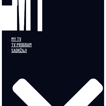
MY TV
TV PROGRAM
SADRŽAJI