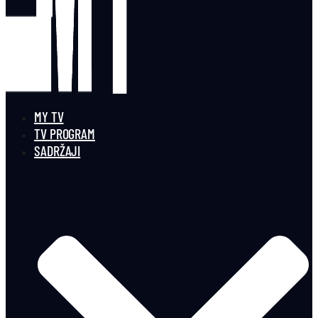
MY TV
TV PROGRAM
SADRŽAJI