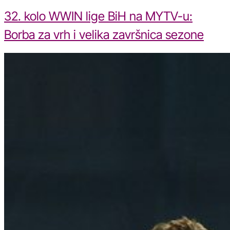
32. kolo WWIN lige BiH na MYTV-u:
Borba za vrh i velika završnica sezone