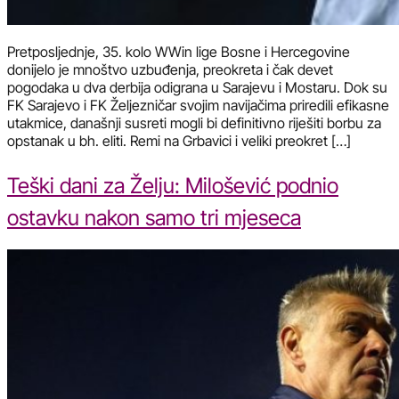
Pretposljednje, 35. kolo WWin lige Bosne i Hercegovine
donijelo je mnoštvo uzbuđenja, preokreta i čak devet
pogodaka u dva derbija odigrana u Sarajevu i Mostaru. Dok su
FK Sarajevo i FK Željezničar svojim navijačima priredili efikasne
utakmice, današnji susreti mogli bi definitivno riješiti borbu za
opstanak u bh. eliti. Remi na Grbavici i veliki preokret […]
Teški dani za Želju: Milošević podnio
ostavku nakon samo tri mjeseca