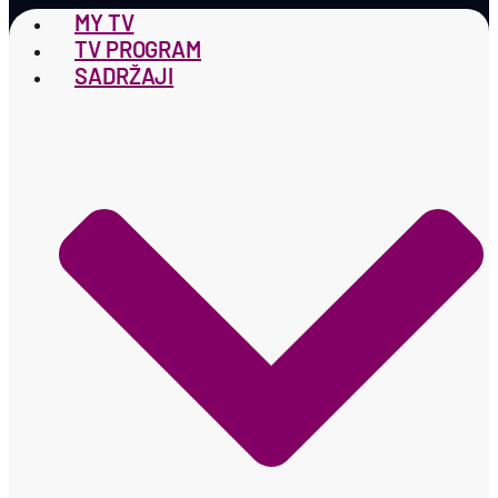
MY TV
TV PROGRAM
SADRŽAJI