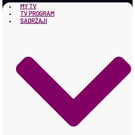
MY TV
TV PROGRAM
SADRŽAJI