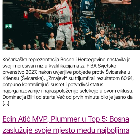
Košarkaška reprezentacija Bosne i Hercegovine nastavila je
svoj impresivan niz u kvalifikacijama za FIBA Svjetsko
prvenstvo 2027. nakon uvjerljive pobjede protiv Švicarske u
Kriensu (Švicarska). „Zmajevi“ su trijumfirali rezultatom 60:91,
potpuno kontrolirajući susret i potvrdivši status
najorganizovanije i najraspoloženije selekcije u ovom ciklusu.
Dominacija BiH od starta Već od prvih minuta bilo je jasno da
[…]
Edin Atić MVP, Plummer u Top 5: Bosna
zaslužuje svoje mjesto među najboljima