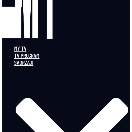
MY TV
TV PROGRAM
SADRŽAJI