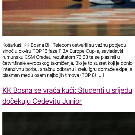
Košarkaši KK Bosna BH Telecom ostvarili su važnu pobjedu
sinoć u okviru TOP 16 faze FIBA Europe Cup-a, savladavši
rumunsku CSM Oradeu rezultatom 76:63 te se plasirali u
četvrtfinale evropskog takmičenja. Bio je to susret koji je donio
intenzivnu borbu, snažnu odbranu i zrelu igru domaće ekipe, a
plasman među osam najboljih timova (TOP 8) […]
KK Bosna se vraća kući: Studenti u srijedu
dočekuju Cedevitu Junior