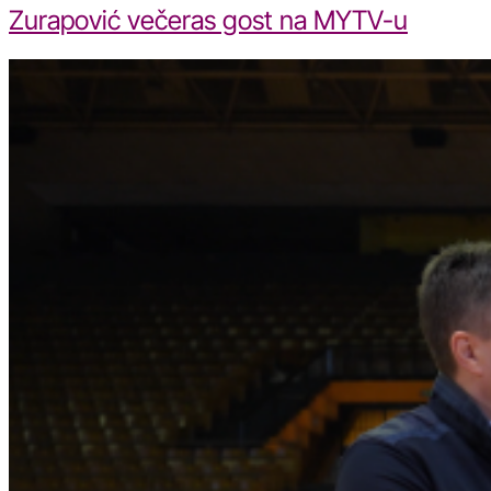
Zurapović večeras gost na MYTV-u