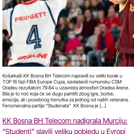
Košarkaši KK Bosna BH Telecom napravili su veliki korak u
TOP 16 fazi FIBA Europe Cupa, savladavši rumunsku CSM
Oradeu rezultatom 79:84 u uzavreloj atmosferi Oradea Arene.
Bila je to noć koja će se dugo pamtiti zbog igre, borbe,
emocija, ali i posebnog trenutka za jednog od naših veterana.
Fenomenalna partija “Studenata” KK Bosna je […]
KK Bosna BH Telecom nadigrala Murciju:
“Studenti” slavili veliku pobjedu u Evropi