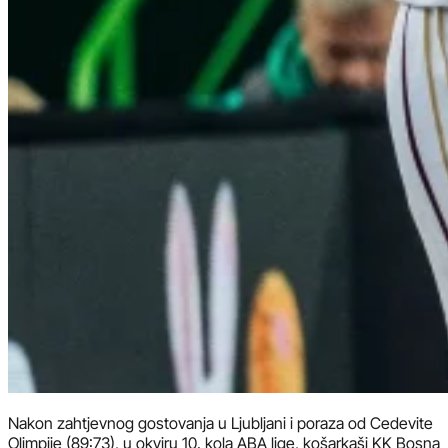
Nakon zahtjevnog gostovanja u Ljubljani i poraza od Cedevite
Olimpije (89:73), u okviru 10. kola ABA lige, košarkaši KK Bosna