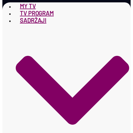
MY TV
TV PROGRAM
SADRŽAJI