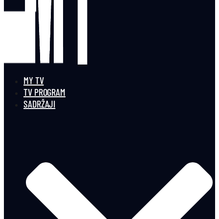
MY TV
TV PROGRAM
SADRŽAJI