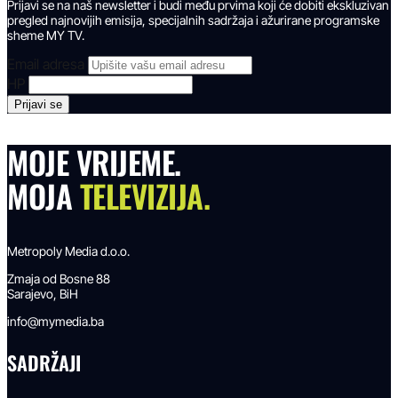
Prijavi se na naš newsletter i budi među prvima koji će dobiti ekskluzivan
pregled najnovijih emisija, specijalnih sadržaja i ažurirane programske
sheme MY TV.
Email adresa
HP
MOJE VRIJEME.
MOJA
TELEVIZIJA.
Metropoly Media d.o.o.
Zmaja od Bosne 88
Sarajevo, BiH
info@mymedia.ba
SADRŽAJI