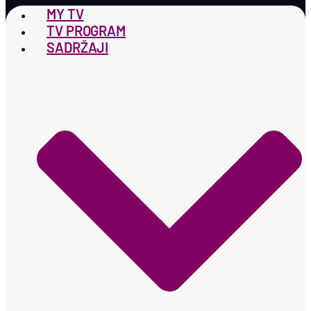
MY TV
TV PROGRAM
SADRŽAJI