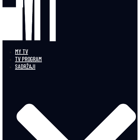
MY TV
TV PROGRAM
SADRŽAJI