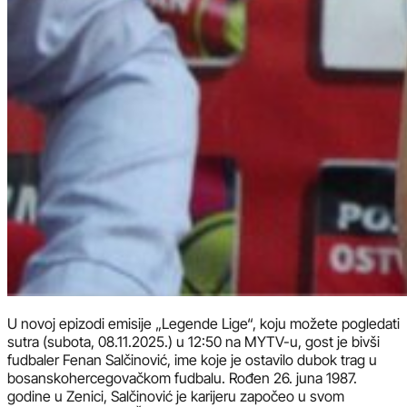
U novoj epizodi emisije „Legende Lige“, koju možete pogledati
sutra (subota, 08.11.2025.) u 12:50 na MYTV-u, gost je bivši
fudbaler Fenan Salčinović, ime koje je ostavilo dubok trag u
bosanskohercegovačkom fudbalu. Rođen 26. juna 1987.
godine u Zenici, Salčinović je karijeru započeo u svom