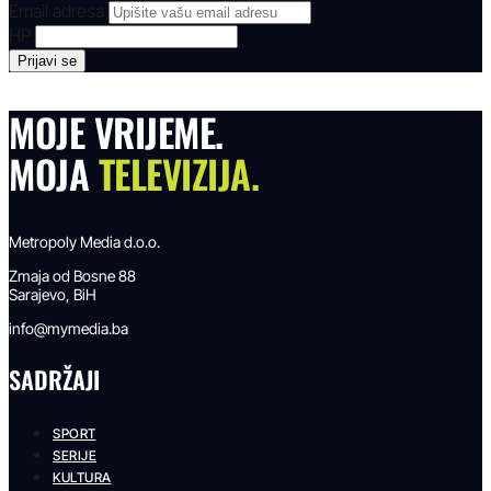
Email adresa
HP
MOJE VRIJEME.
MOJA
TELEVIZIJA.
Metropoly Media d.o.o.
Zmaja od Bosne 88
Sarajevo, BiH
info@mymedia.ba
SADRŽAJI
SPORT
SERIJE
KULTURA