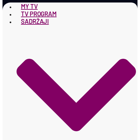
MY TV
TV PROGRAM
SADRŽAJI