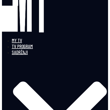
MY TV
TV PROGRAM
SADRŽAJI