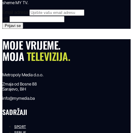
sheme MY TV.
Email adresa
HP
MOJE VRIJEME.
MOJA
TELEVIZIJA.
Metropoly Media d.o.o.
Zmaja od Bosne 88
Sarajevo, BiH
info@mymedia.ba
SADRŽAJI
SPORT
SERIJE