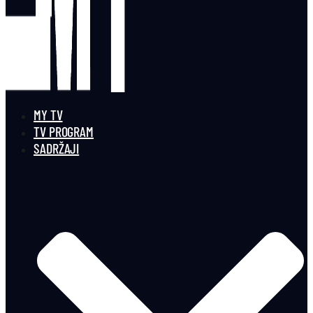
MY TV
TV PROGRAM
SADRŽAJI