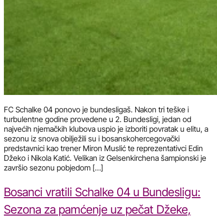
FC Schalke 04 ponovo je bundesligaš. Nakon tri teške i
turbulentne godine provedene u 2. Bundesligi, jedan od
najvećih njemačkih klubova uspio je izboriti povratak u elitu, a
sezonu iz snova obilježili su i bosanskohercegovački
predstavnici kao trener Miron Muslić te reprezentativci Edin
Džeko i Nikola Katić. Velikan iz Gelsenkirchena šampionski je
završio sezonu pobjedom […]
Bosanci vratili Schalke 04 u Bundesligu:
Sezona za pamćenje uz pečat Džeke,