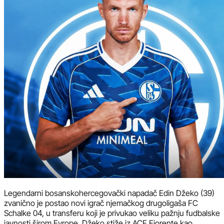
Legendarni bosanskohercegovački napadač Edin Džeko (39)
zvanično je postao novi igrač njemačkog drugoligaša FC
Schalke 04, u transferu koji je privukao veliku pažnju fudbalske
javnosti širom Evrope. Džeko stiže iz ACF Fiorente kao