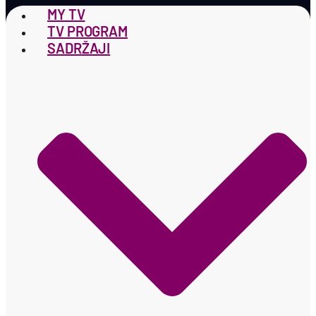
MY TV
TV PROGRAM
SADRŽAJI