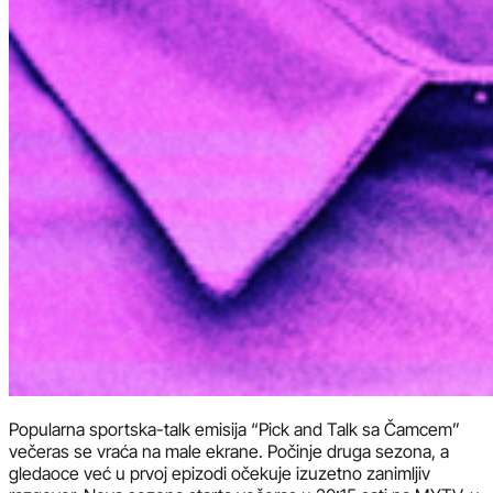
Popularna sportska-talk emisija “Pick and Talk sa Čamcem”
večeras se vraća na male ekrane. Počinje druga sezona, a
gledaoce već u prvoj epizodi očekuje izuzetno zanimljiv