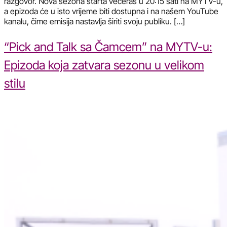
razgovor. Nova sezona starta večeras u 20:15 sati na MYTV-u,
a epizoda će u isto vrijeme biti dostupna i na našem YouTube
kanalu, čime emisija nastavlja širiti svoju publiku. […]
“Pick and Talk sa Čamcem” na MYTV-u:
Epizoda koja zatvara sezonu u velikom
stilu