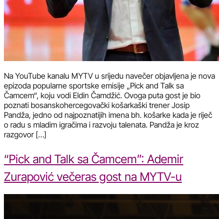
Na YouTube kanalu MYTV u srijedu navečer objavljena je nova
epizoda popularne sportske emisije „Pick and Talk sa
Čamcem“, koju vodi Eldin Čamdžić. Ovoga puta gost je bio
poznati bosanskohercegovački košarkaški trener Josip
Pandža, jedno od najpoznatijih imena bh. košarke kada je riječ
o radu s mladim igračima i razvoju talenata. Pandža je kroz
razgovor […]
“Pick and Talk sa Čamcem”: Ademir
Zurapović večeras gost na MYTV-u