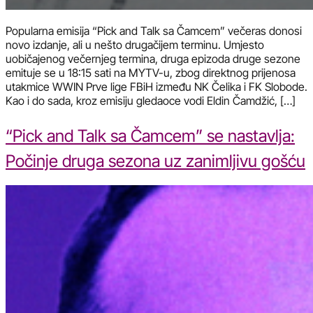
Popularna emisija “Pick and Talk sa Čamcem” večeras donosi
novo izdanje, ali u nešto drugačijem terminu. Umjesto
uobičajenog večernjeg termina, druga epizoda druge sezone
emituje se u 18:15 sati na MYTV-u, zbog direktnog prijenosa
utakmice WWIN Prve lige FBiH između NK Čelika i FK Slobode.
Kao i do sada, kroz emisiju gledaoce vodi Eldin Čamdžić, […]
“Pick and Talk sa Čamcem” se nastavlja:
Počinje druga sezona uz zanimljivu gošću