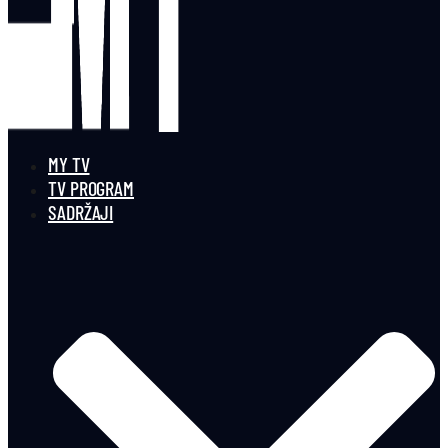
MY TV
TV PROGRAM
SADRŽAJI