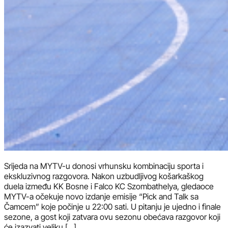
Srijeda na MYTV-u donosi vrhunsku kombinaciju sporta i
ekskluzivnog razgovora. Nakon uzbudljivog košarkaškog
duela između KK Bosne i Falco KC Szombathelya, gledaoce
MYTV-a očekuje novo izdanje emisije “Pick and Talk sa
Čamcem” koje počinje u 22:00 sati. U pitanju je ujedno i finale
sezone, a gost koji zatvara ovu sezonu obećava razgovor koji
će izazvati veliku […]