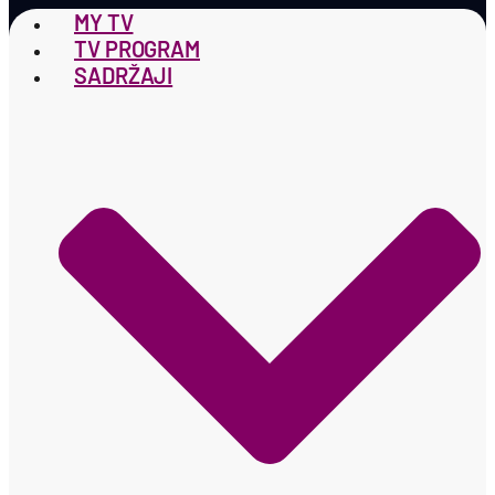
MY TV
TV PROGRAM
SADRŽAJI