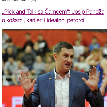
„Pick and Talk sa Čamcem”: Josip Pandža
o košarci, karijeri i idealnoj petorci