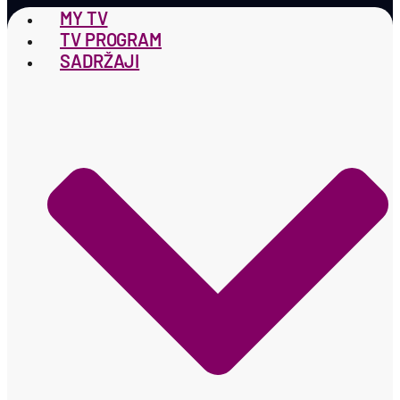
MY TV
TV PROGRAM
SADRŽAJI