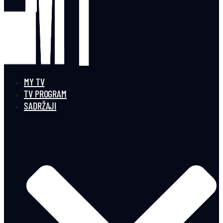
MY TV
TV PROGRAM
SADRŽAJI