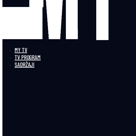
MY TV
TV PROGRAM
SADRŽAJI