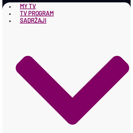
MY TV
TV PROGRAM
SADRŽAJI