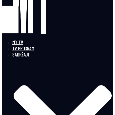
MY TV
TV PROGRAM
SADRŽAJI