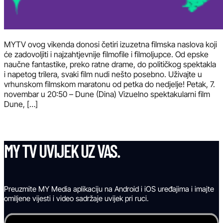
MYTV ovog vikenda donosi četiri izuzetna filmska naslova koji
će zadovoljiti i najzahtjevnije filmofile i filmoljupce. Od epske
naučne fantastike, preko ratne drame, do političkog spektakla
i napetog trilera, svaki film nudi nešto posebno. Uživajte u
vrhunskom filmskom maratonu od petka do nedjelje! Petak, 7.
novembar u 20:50 – Dune (Dina) Vizuelno spektakularni film
Dune, […]
MY TV UVIJEK UZ VAS.
Preuzmite MY Media aplikaciju na Android i iOS uređajima i imajte
omiljene vijesti i video sadržaje uvijek pri ruci.