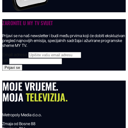
ZARONITE U
MY TV SVIJET
Prijavi se na naš newsletter i budi među prvima koji će dobiti ekskluzivan
pregled najnovijih emisija, specijalnih sadržaja i ažurirane programske
sheme MY TV.
Email adresa
HP
MOJE VRIJEME.
MOJA
TELEVIZIJA.
Metropoly Media d.o.o.
Zmaja od Bosne 88