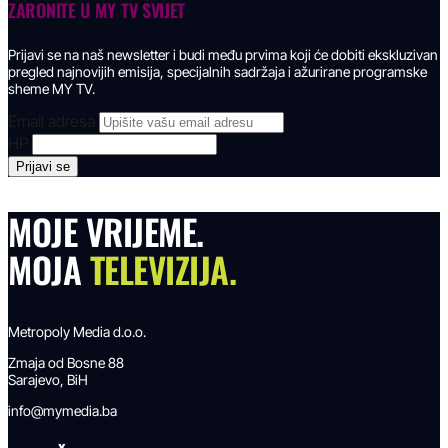
ZARONITE U
MY TV SVIJET
Prijavi se na naš newsletter i budi među prvima koji će dobiti ekskluzivan
pregled najnovijih emisija, specijalnih sadržaja i ažurirane programske
sheme MY TV.
Email adresa
HP
MOJE VRIJEME.
MOJA
TELEVIZIJA.
Metropoly Media d.o.o.
Zmaja od Bosne 88
Sarajevo, BiH
info@mymedia.ba