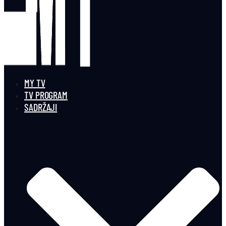
MY TV
TV PROGRAM
SADRŽAJI