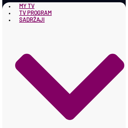
MY TV
TV PROGRAM
SADRŽAJI