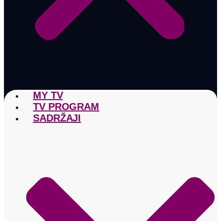
MY TV
TV PROGRAM
SADRŽAJI