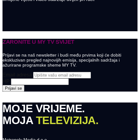
ZARONITE U
MY TV SVIJET
Prijavi se na naš newsletter i budi među prvima koji će dobiti
ekskluzivan pregled najnovijih emisija, specijalnih sadržaja i
ažurirane programske sheme MY TV.
Email adresa
HP
MOJE VRIJEME.
MOJA
TELEVIZIJA.
Metropoly Media d.o.o.