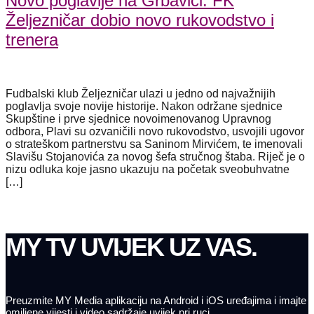
Novo poglavlje na Grbavici: FK
Željezničar dobio novo rukovodstvo i
trenera
Fudbalski klub Željezničar ulazi u jedno od najvažnijih
poglavlja svoje novije historije. Nakon održane sjednice
Skupštine i prve sjednice novoimenovanog Upravnog
odbora, Plavi su ozvaničili novo rukovodstvo, usvojili ugovor
o strateškom partnerstvu sa Saninom Mirvićem, te imenovali
Slavišu Stojanovića za novog šefa stručnog štaba. Riječ je o
nizu odluka koje jasno ukazuju na početak sveobuhvatne
[…]
MY TV UVIJEK UZ VAS.
Preuzmite MY Media aplikaciju na Android i iOS uređajima i imajte
omiljene vijesti i video sadržaje uvijek pri ruci.