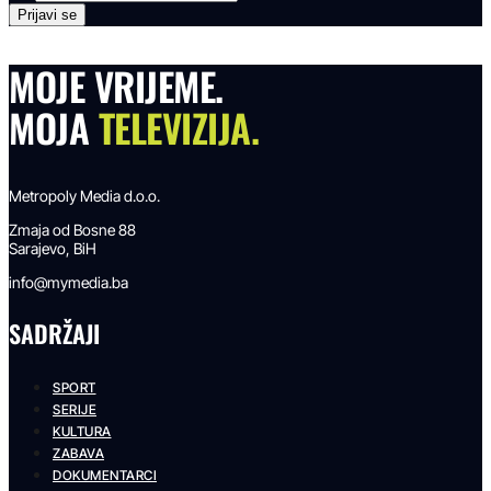
MOJE VRIJEME.
MOJA
TELEVIZIJA.
Metropoly Media d.o.o.
Zmaja od Bosne 88
Sarajevo, BiH
info@mymedia.ba
SADRŽAJI
SPORT
SERIJE
KULTURA
ZABAVA
DOKUMENTARCI