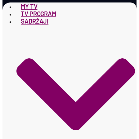
MY TV
TV PROGRAM
SADRŽAJI