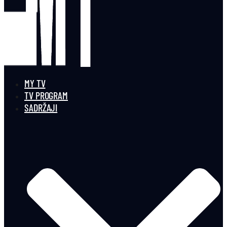
MY TV
TV PROGRAM
SADRŽAJI