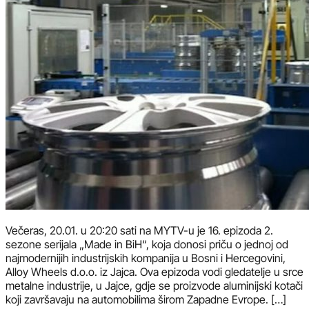
Večeras, 20.01. u 20:20 sati na MYTV-u je 16. epizoda 2.
sezone serijala „Made in BiH“, koja donosi priču o jednoj od
najmodernijih industrijskih kompanija u Bosni i Hercegovini,
Alloy Wheels d.o.o. iz Jajca. Ova epizoda vodi gledatelje u srce
metalne industrije, u Jajce, gdje se proizvode aluminijski kotači
koji završavaju na automobilima širom Zapadne Evrope. […]