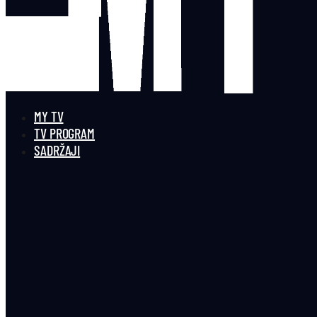
MY TV
TV PROGRAM
SADRŽAJI