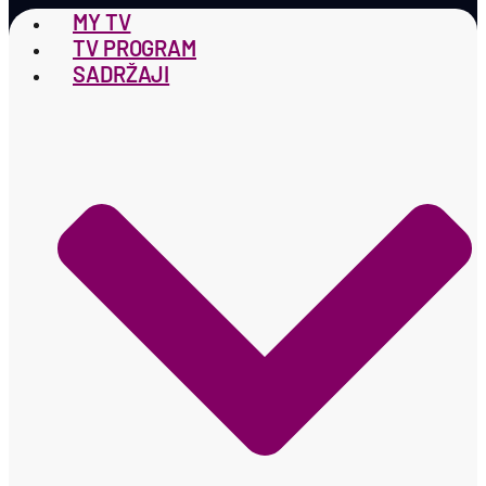
MY TV
TV PROGRAM
SADRŽAJI