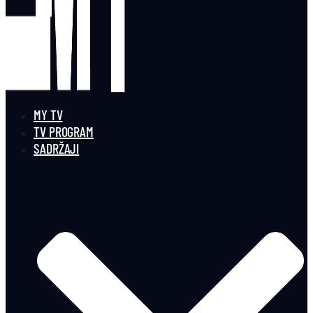
MY TV
TV PROGRAM
SADRŽAJI