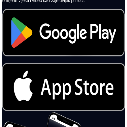
omiljene vijesti i video sadržaje uvijek pri ruci.