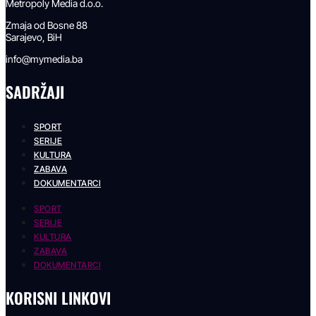
Metropoly Media d.o.o.
Zmaja od Bosne 88
Sarajevo, BiH
info@mymedia.ba
SADRŽAJI
SPORT
SERIJE
KULTURA
ZABAVA
DOKUMENTARCI
SPORT
SERIJE
KULTURA
ZABAVA
DOKUMENTARCI
KORISNI LINKOVI