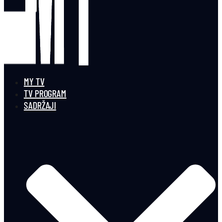
MY TV
TV PROGRAM
SADRŽAJI