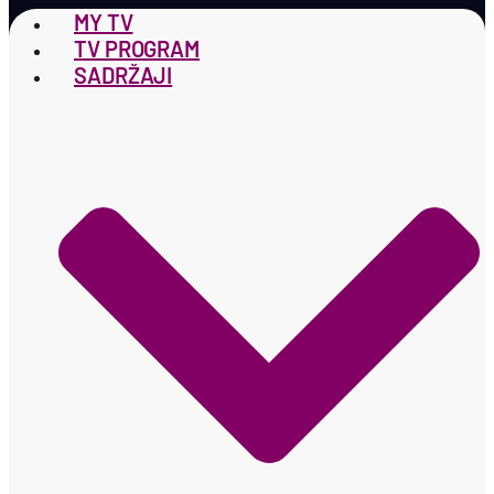
MY TV
TV PROGRAM
SADRŽAJI