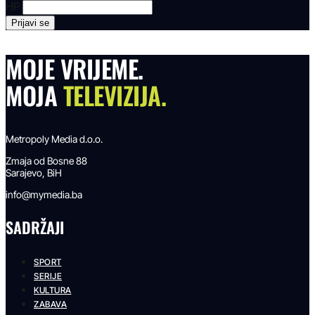
HP
MOJE VRIJEME.
MOJA
TELEVIZIJA.
Metropoly Media d.o.o.
Zmaja od Bosne 88
Sarajevo, BiH
info@mymedia.ba
SADRŽAJI
SPORT
SERIJE
KULTURA
ZABAVA