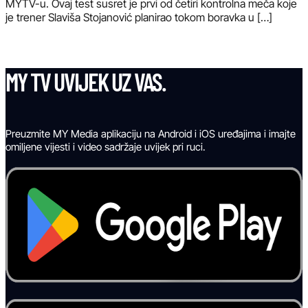
MYTV-u. Ovaj test susret je prvi od četiri kontrolna meča koje
je trener Slaviša Stojanović planirao tokom boravka u […]
MY TV UVIJEK UZ VAS.
Preuzmite MY Media aplikaciju na Android i iOS uređajima i imajte
omiljene vijesti i video sadržaje uvijek pri ruci.