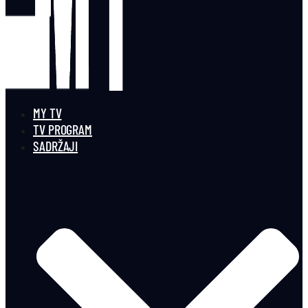
MY TV
TV PROGRAM
SADRŽAJI