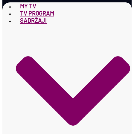
MY TV
TV PROGRAM
SADRŽAJI