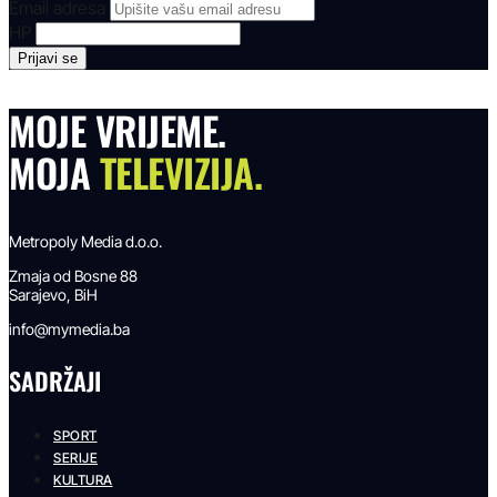
Email adresa
HP
MOJE VRIJEME.
MOJA
TELEVIZIJA.
Metropoly Media d.o.o.
Zmaja od Bosne 88
Sarajevo, BiH
info@mymedia.ba
SADRŽAJI
SPORT
SERIJE
KULTURA