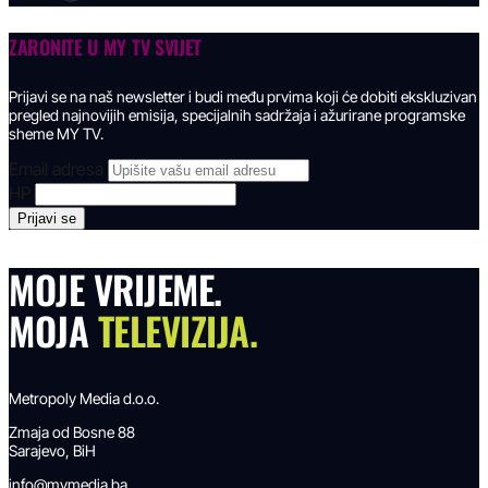
ZARONITE U
MY TV SVIJET
Prijavi se na naš newsletter i budi među prvima koji će dobiti ekskluzivan
pregled najnovijih emisija, specijalnih sadržaja i ažurirane programske
sheme MY TV.
Email adresa
HP
MOJE VRIJEME.
MOJA
TELEVIZIJA.
Metropoly Media d.o.o.
Zmaja od Bosne 88
Sarajevo, BiH
info@mymedia.ba