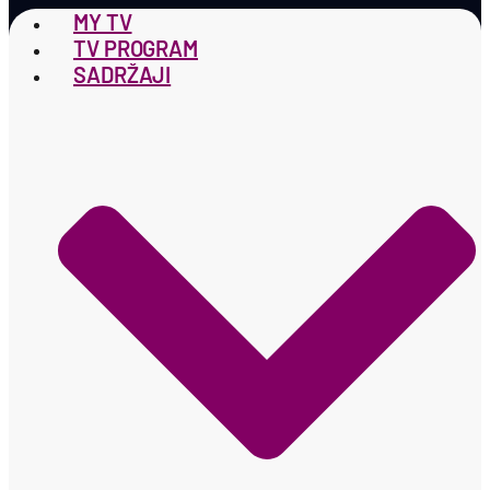
MY TV
TV PROGRAM
SADRŽAJI