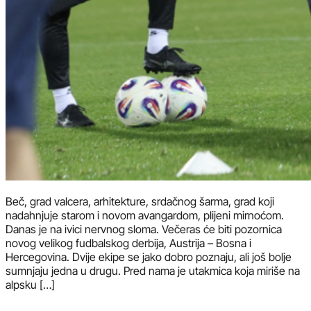
Beč, grad valcera, arhitekture, srdačnog šarma, grad koji
nadahnjuje starom i novom avangardom, plijeni mirnoćom.
Danas je na ivici nervnog sloma. Večeras će biti pozornica
novog velikog fudbalskog derbija, Austrija – Bosna i
Hercegovina. Dvije ekipe se jako dobro poznaju, ali još bolje
sumnjaju jedna u drugu. Pred nama je utakmica koja miriše na
alpsku […]