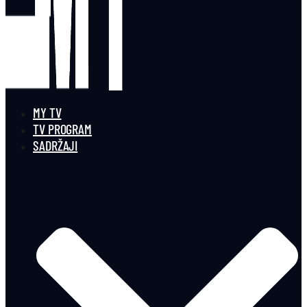
MY TV
TV PROGRAM
SADRŽAJI