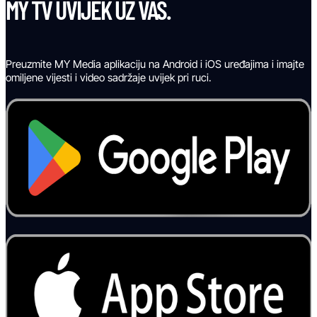
MY TV UVIJEK UZ VAS.
Preuzmite MY Media aplikaciju na Android i iOS uređajima i imajte
omiljene vijesti i video sadržaje uvijek pri ruci.