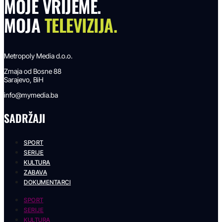
MOJE VRIJEME.
MOJA
TELEVIZIJA.
Metropoly Media d.o.o.
Zmaja od Bosne 88
Sarajevo, BiH
info@mymedia.ba
SADRŽAJI
SPORT
SERIJE
KULTURA
ZABAVA
DOKUMENTARCI
SPORT
SERIJE
KULTURA