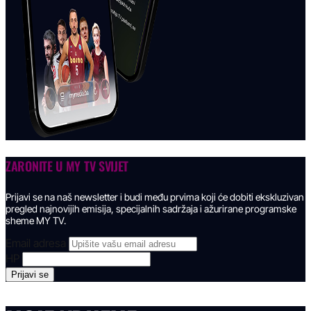
ZARONITE U
MY TV SVIJET
Prijavi se na naš newsletter i budi među prvima koji će dobiti ekskluzivan
pregled najnovijih emisija, specijalnih sadržaja i ažurirane programske
sheme MY TV.
Email adresa
HP