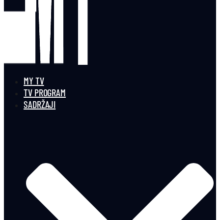
MY TV
TV PROGRAM
SADRŽAJI