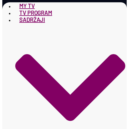
MY TV
TV PROGRAM
SADRŽAJI