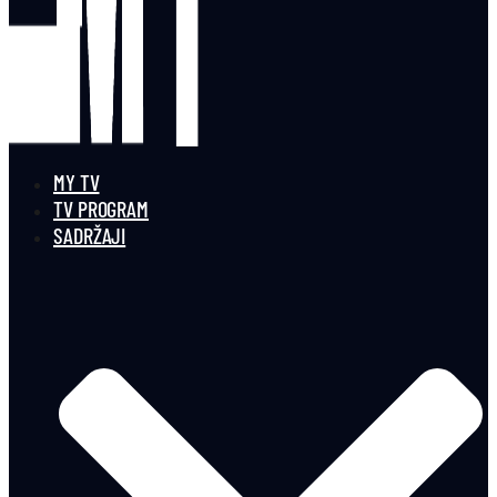
MY TV
TV PROGRAM
SADRŽAJI