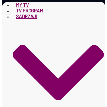
MY TV
TV PROGRAM
SADRŽAJI