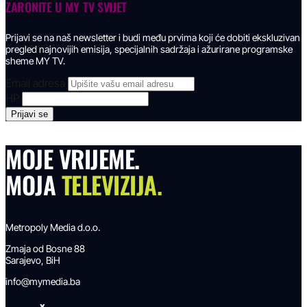
ZARONITE U
MY TV SVIJET
Prijavi se na naš newsletter i budi među prvima koji će dobiti ekskluzivan
pregled najnovijih emisija, specijalnih sadržaja i ažurirane programske
sheme MY TV.
Email adresa
HP
MOJE VRIJEME.
MOJA
TELEVIZIJA.
Metropoly Media d.o.o.
Zmaja od Bosne 88
Sarajevo, BiH
info@mymedia.ba