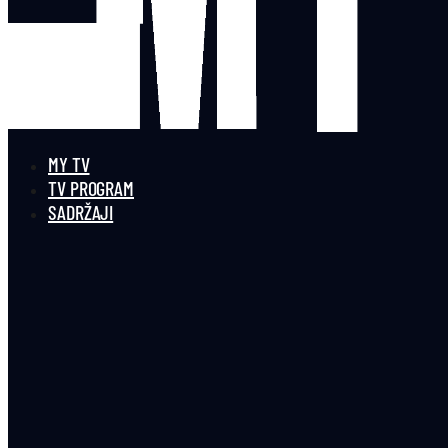
MY TV
TV PROGRAM
SADRŽAJI