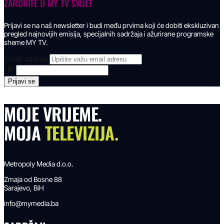
ZARONITE U
MY TV SVIJET
Prijavi se na naš newsletter i budi među prvima koji će dobiti ekskluzivan
pregled najnovijih emisija, specijalnih sadržaja i ažurirane programske
sheme MY TV.
Email adresa
HP
MOJE VRIJEME.
MOJA
TELEVIZIJA.
Metropoly Media d.o.o.
Zmaja od Bosne 88
Sarajevo, BiH
info@mymedia.ba