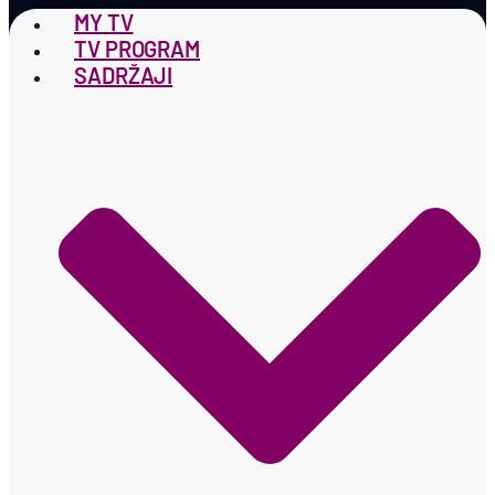
MY TV
TV PROGRAM
SADRŽAJI