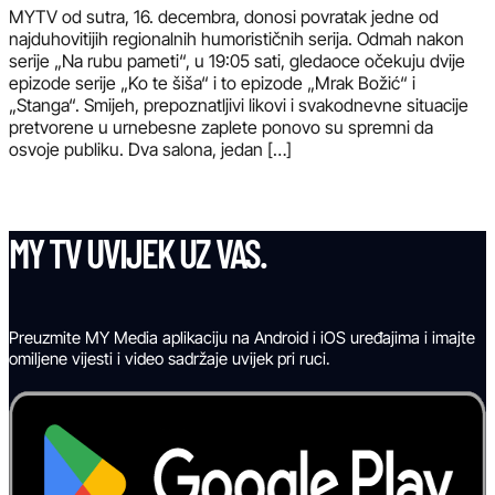
MYTV od sutra, 16. decembra, donosi povratak jedne od
najduhovitijih regionalnih humorističnih serija. Odmah nakon
serije „Na rubu pameti“, u 19:05 sati, gledaoce očekuju dvije
epizode serije „Ko te šiša“ i to epizode „Mrak Božić“ i
„Stanga“. Smijeh, prepoznatljivi likovi i svakodnevne situacije
pretvorene u urnebesne zaplete ponovo su spremni da
osvoje publiku. Dva salona, jedan […]
MY TV UVIJEK UZ VAS.
Preuzmite MY Media aplikaciju na Android i iOS uređajima i imajte
omiljene vijesti i video sadržaje uvijek pri ruci.