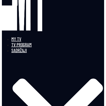
MY TV
TV PROGRAM
SADRŽAJI