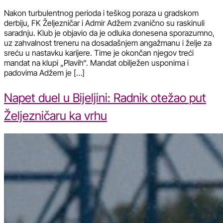
Nakon turbulentnog perioda i teškog poraza u gradskom
derbiju, FK Željezničar i Admir Adžem zvanično su raskinuli
saradnju. Klub je objavio da je odluka donesena sporazumno,
uz zahvalnost treneru na dosadašnjem angažmanu i želje za
sreću u nastavku karijere. Time je okončan njegov treći
mandat na klupi „Plavih“. Mandat obilježen usponima i
padovima Adžem je […]
Napet duel u Bijeljini: Radnik otežao put
Željezničaru ka vrhu