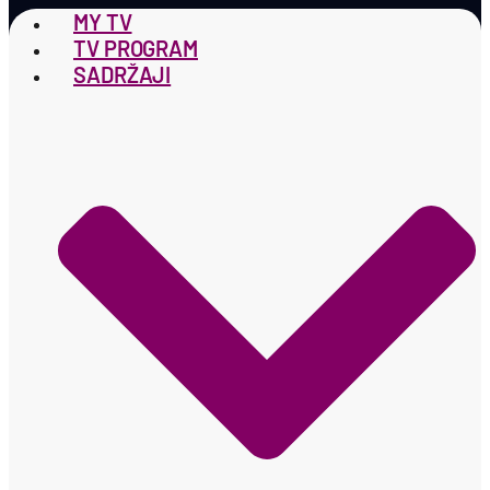
MY TV
TV PROGRAM
SADRŽAJI