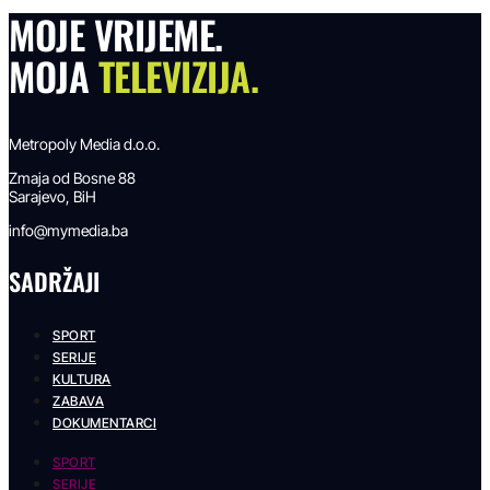
MOJE VRIJEME.
MOJA
TELEVIZIJA.
Metropoly Media d.o.o.
Zmaja od Bosne 88
Sarajevo, BiH
info@mymedia.ba
SADRŽAJI
SPORT
SERIJE
KULTURA
ZABAVA
DOKUMENTARCI
SPORT
SERIJE