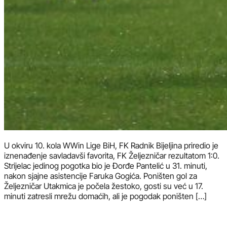
U okviru 10. kola WWin Lige BiH, FK Radnik Bijeljina priredio je
iznenađenje savladavši favorita, FK Željezničar rezultatom 1:0.
Strijelac jedinog pogotka bio je Đorđe Pantelić u 31. minuti,
nakon sjajne asistencije Faruka Gogića. Poništen gol za
Željezničar Utakmica je počela žestoko, gosti su već u 17.
minuti zatresli mrežu domaćih, ali je pogodak poništen […]