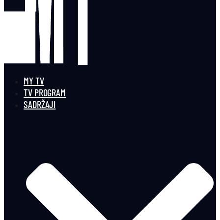
MY TV
TV PROGRAM
SADRŽAJI