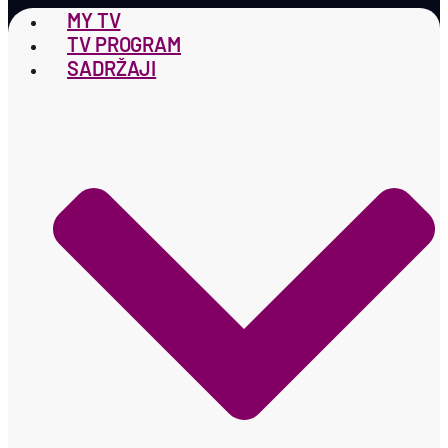
MY TV
TV PROGRAM
SADRŽAJI