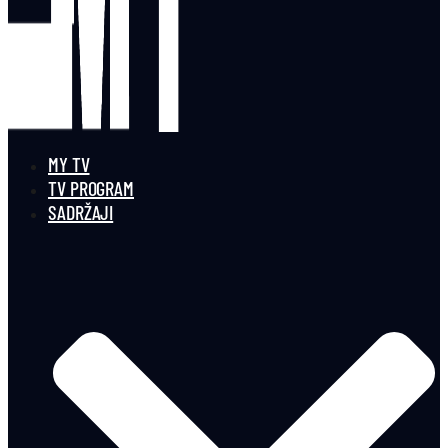
MY TV
TV PROGRAM
SADRŽAJI