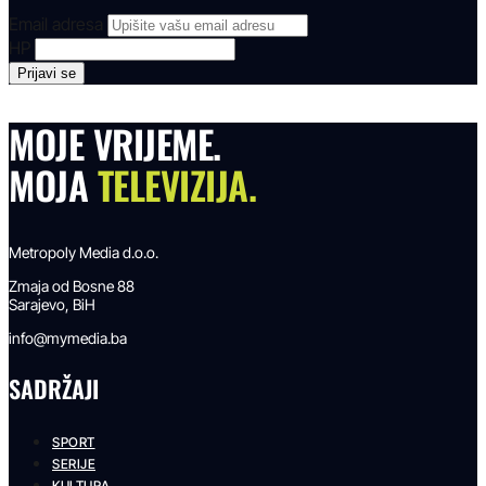
Email adresa
HP
MOJE VRIJEME.
MOJA
TELEVIZIJA.
Metropoly Media d.o.o.
Zmaja od Bosne 88
Sarajevo, BiH
info@mymedia.ba
SADRŽAJI
SPORT
SERIJE
KULTURA