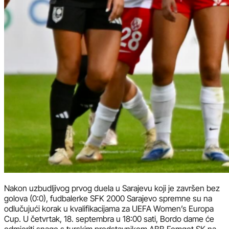
Nakon uzbudljivog prvog duela u Sarajevu koji je završen bez
golova (0:0), fudbalerke SFK 2000 Sarajevo spremne su na
odlučujući korak u kvalifikacijama za UEFA Women’s Europa
Cup. U četvrtak, 18. septembra u 18:00 sati, Bordo dame će
odmjeriti snage s turskim predstavnikom ABB Fomget SK na