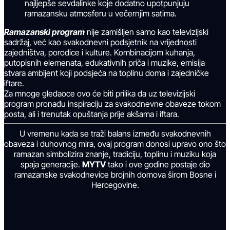
najljepše sevdalinke koje dodatno upotpunjuju
ramazansku atmosferu u večernjim satima.
Ramazanski program
nije zamišljen samo kao televizijski
sadržaj, već kao svakodnevni podsjetnik na vrijednosti
zajedništva, porodice i kulture. Kombinacijom kuhanja,
putopisnih elemenata, edukativnih priča i muzike, emisija
stvara ambijent koji podsjeća na toplinu doma i zajedničke
iftare.
Za mnoge gledaoce ovo će biti prilika da uz televizijski
program pronađu inspiraciju za svakodnevne obaveze tokom
posta, ali i trenutak opuštanja prije akšama i iftara.
U vremenu kada se traži balans između svakodnevnih
obaveza i duhovnog mira, ovaj program donosi upravo ono što
ramazan simbolizira znanje, tradiciju, toplinu i muziku koja
spaja generacije.
MYTV
tako i ove godine postaje dio
ramazanske svakodnevice brojnih domova širom Bosne i
Hercegovine.