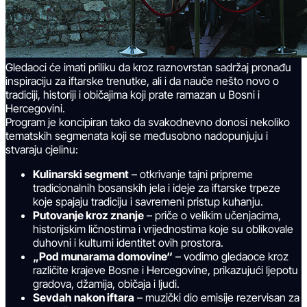
Gledaoci će imati priliku da kroz raznovrstan sadržaj pronađu
inspiraciju za iftarske trenutke, ali i da nauče nešto novo o
tradiciji, historiji i običajima koji prate ramazan u Bosni i
Hercegovini.
Program je koncipiran tako da svakodnevno donosi nekoliko
tematskih segmenata koji se međusobno nadopunjuju i
stvaraju cjelinu:
Kulinarski segment
– otkrivanje tajni pripreme
tradicionalnih bosanskih jela i ideje za iftarske trpeze
koje spajaju tradiciju i savremeni pristup kuhanju.
Putovanje kroz znanje
– priče o velikim učenjacima,
historijskim ličnostima i vrijednostima koje su oblikovale
duhovni i kulturni identitet ovih prostora.
„Pod munarama domovine“
– vodimo gledaoce kroz
različite krajeve Bosne i Hercegovine, prikazujući ljepotu
gradova, džamija, običaja i ljudi.
Sevdah nakon iftara
– muzički dio emisije rezervisan za