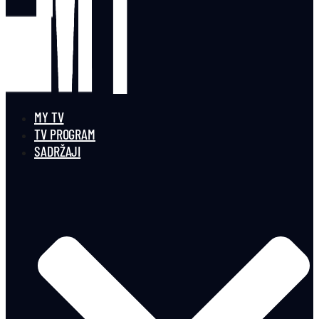
MY TV
TV PROGRAM
SADRŽAJI