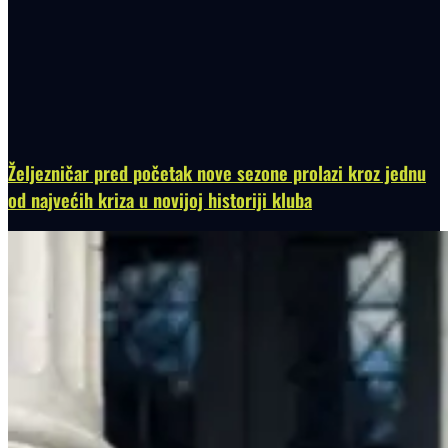
Željezničar pred početak nove sezone prolazi kroz jednu
od najvećih kriza u novijoj historiji kluba