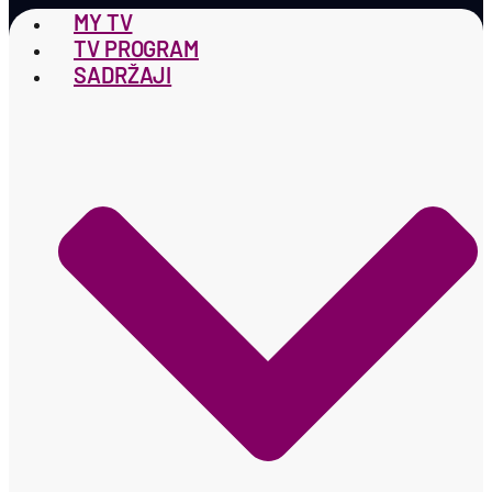
MY TV
TV PROGRAM
SADRŽAJI