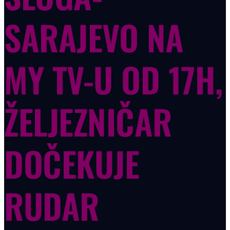
SARAJEVO NA
MY TV-U OD 17H,
ŽELJEZNIČAR
DOČEKUJE
RUDAR