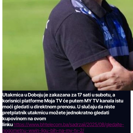
Utakmica u Doboju je zakazana za 17 sati u subotu, a
korisnici platforme Moja TV će putem MY TV kanala istu
moći gledati u direktnom prenosu. U slučaju da niste
pretplatnik utakmicu možete jednokratno gledati
kupovinom na ovom
linku
https://www.bhtelecom.ba/sadrzaji/2025/08/gledajte-
nogometnu-wwin-ligu-bih-na-my-tv-2/