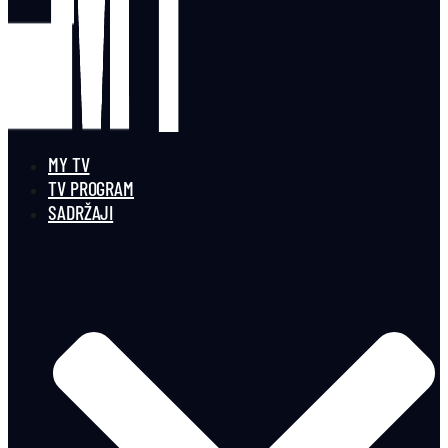
MY TV
TV PROGRAM
SADRŽAJI