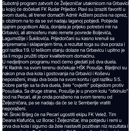
Subotnji program zatvorit će Željezničar utakmicom na Grbavici
u kojoj će dočekati FK Rudar Prijedor. Plavi su izraziti favoriti u
ovom duelu, ali trener domaćih Admir Adžem poziva na oprez,
s obzirom na to da se svi nadaju laganoj pobjedi. Pobjeda
sjajnim pogotkom Alića, donijela je prijeko potrebni mir na
Grbavici, ali atmosferu malo remete povrede Boljevića,
Lagumdžije i Šukilovića. Prijedorčani su kasno krenuli sa
pripremama i sklapanjem tima, a rezultat toga su dva poraza i
gol razlika 1:9. U teškom stanju dolaze na Grbavicu i upitno je
da li mogu pružiti otpor kvalitetnom domaćinu.
U nedjeljnom programu moći ćemo gledati još dva duela.
FK Radnik na svom terenu dočekuje HŠK Posušje. Bijeljinci su
nakon prva dva kola i gostovanja na Grbavici i Koševu
neporaženi, imaju dva boda na svom kontu i gol razliku 5:5.
Dobre partije sa ta dva duela, žele “ovjeriti” pobjedom protiv
Posušaka. Sa druge strane, Posušje je u prvom kolu “otkinulo”
bod na Pecari, ali je onda poraženo na svom terenu od
Željezničara, pa se nadaju da će se iz Semberije vratiti
neporaženi.
NK Široki Brijeg će na Pecari ugostiti ekipu FK Velež. Tim
Deana Klafurića, uz Borac i Željezničar, ima pobjedu i remi u
prva dva kola i sigurno da žele nastaviti pozitivan niz rezultata i