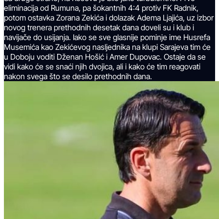
eliminacija od Rumuna, pa šokantnih 4:4 protiv FK Radnik,
potom ostavka Zorana Zekića i dolazak Adema Ljajića, uz izbor
novog trenera prethodnih desetak dana doveli su i klub i
navijače do usijanja. Iako se sve glasnije pominje ime Husrefa
Musemića kao Zekićevog nasljednika na klupi Sarajeva tim će
u Doboju voditi Dženan Hošić i Amer Dupovac. Ostaje da se
vidi kako će se snaći njih dvojica, ali i kako će tim reagovati
nakon svega što se desilo prethodnih dana.