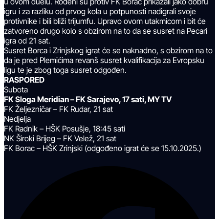
u ovom duelu. Rođeni su protiv FK Borac prikazali jako dobru
igru i za razliku od prvog kola u potpunosti nadigrali svoje
protivnike i bili bliži trijumfu. Upravo ovom utakmicom i bit će
zatvoreno drugo kolo s obzirom na to da se susret na Pecari
igra od 21
sat
.
Susret Borca i Zrinjskog igrat će se naknadno, s obzirom na to
da je pred Plemićima revanš susret kvalifikacija za Evropsku
ligu te je zbog toga susret odgođen.
RASPORED
Subota
FK Sloga Meridian – FK Sarajevo, 17 sati, MY TV
FK Željezničar – FK Rudar, 21
sat
Nedjelja
FK Radnik – HŠK Posušje, 18:45 sati
NK Široki Brijeg – FK Velež, 21
sat
FK Borac – HŠK Zrinjski (odgođeno igrat će se 15.10.2025.)