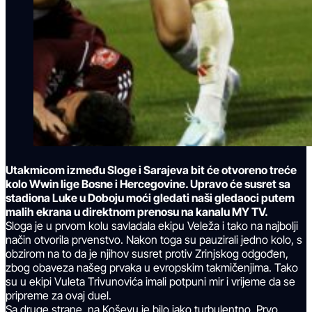
Utakmicom između Sloge i Sarajeva bit će otvoreno treće
kolo Wwin lige Bosne i Hercegovine. Upravo će susret sa
stadiona Luke u Doboju moći gledati naši gledaoci putem
malih ekrana u direktnom prenosu na kanalu MY TV.
Sloga je u prvom kolu savladala ekipu Veleža i tako na najbolji
način otvorila prvenstvo. Nakon toga su pauzirali jedno kolo, s
obzirom na to da je njihov susret protiv Zrinjskog odgođen,
zbog obaveza našeg prvaka u evropskim takmičenjima. Tako
su u ekipi Vuleta Trivunovića imali potpuni mir i vrijeme da se
pripreme za ovaj duel.
Sa druge strane, na Koševu je bilo jako turbulentno. Prvo