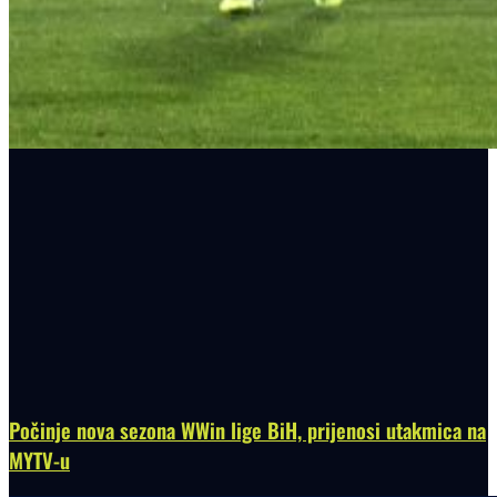
Počinje nova sezona WWin lige BiH, prijenosi utakmica na
MYTV-u