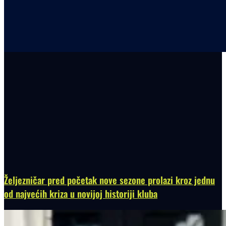
Željezničar pred početak nove sezone prolazi kroz jednu
od najvećih kriza u novijoj historiji kluba