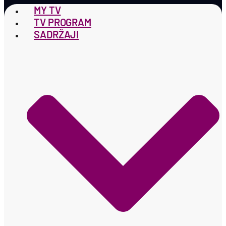
MY TV
TV PROGRAM
SADRŽAJI