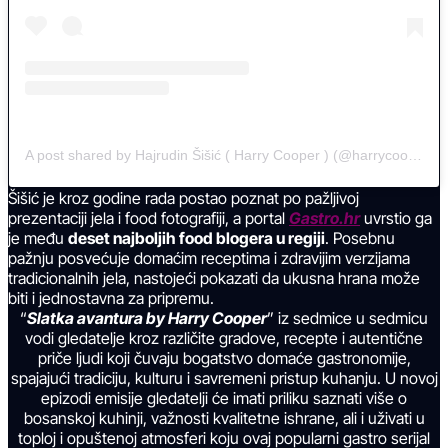
A post shared by Hajrudin Šišić ( Harry Cooper ) (@harrycoop.er)
Šišić je kroz godine rada postao poznat po pažljivoj
prezentaciji jela i food fotografiji, a portal
Gastro.hr
uvrstio ga
je među
deset najboljih food blogera u regiji
. Posebnu
pažnju posvećuje domaćim receptima i zdravijim verzijama
tradicionalnih jela, nastojeći pokazati da ukusna hrana može
biti i jednostavna za pripremu.
“
Slatka avantura by Harry Cooper
” iz sedmice u sedmicu
vodi gledatelje kroz različite gradove, recepte i autentične
priče ljudi koji čuvaju bogatstvo domaće gastronomije,
spajajući tradiciju, kulturu i savremeni pristup kuhanju. U novoj
epizodi emisije gledatelji će imati priliku saznati više o
bosanskoj kuhinji, važnosti kvalitetne ishrane, ali i uživati u
toploj i opuštenoj atmosferi koju ovaj popularni gastro serijal