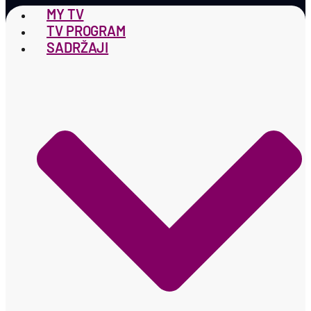
MY TV
TV PROGRAM
SADRŽAJI