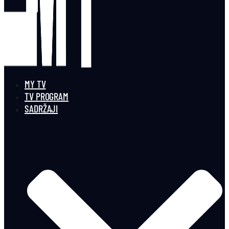
MY TV
TV PROGRAM
SADRŽAJI