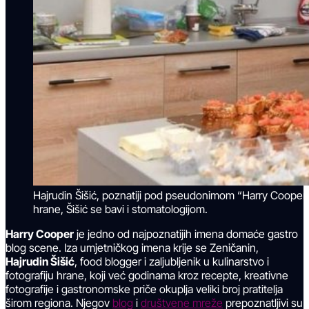
Hajrudin Šišić, poznatiji pod pseudonimom “Harry Cooper”, 
hrane, Šišić se bavi i stomatologijom.
Harry Cooper
je jedno od najpoznatijih imena domaće gastro
blog scene. Iza umjetničkog imena krije se Zeničanin,
Hajrudin Šišić
, food blogger i zaljubljenik u kulinarstvo i
fotografiju hrane, koji već godinama kroz recepte, kreativne
fotografije i gastronomske priče okuplja veliki broj pratitelja
širom regiona. Njegov
blog
i
društvene mreže
prepoznatljivi su