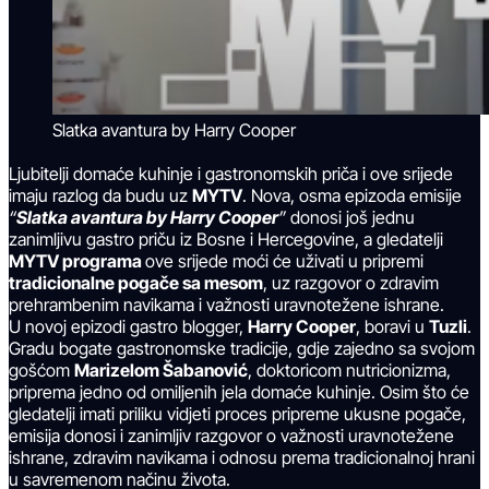
Slatka avantura by Harry Cooper
Ljubitelji domaće kuhinje i gastronomskih priča i ove srijede
imaju razlog da budu uz
MYTV
. Nova, osma epizoda emisije
“
Slatka avantura by Harry Cooper
”
donosi još jednu
zanimljivu gastro priču iz Bosne i Hercegovine, a gledatelji
MYTV programa
ove srijede moći će uživati u pripremi
tradicionalne pogače sa mesom
, uz razgovor o zdravim
prehrambenim navikama i važnosti uravnotežene ishrane.
U novoj epizodi gastro blogger,
Harry Cooper
, boravi u
Tuzli
.
Gradu bogate gastronomske tradicije, gdje zajedno sa svojom
gošćom
Marizelom Šabanović
, doktoricom nutricionizma,
priprema jedno od omiljenih jela domaće kuhinje. Osim što će
gledatelji imati priliku vidjeti proces pripreme ukusne pogače,
emisija donosi i zanimljiv razgovor o važnosti uravnotežene
ishrane, zdravim navikama i odnosu prema tradicionalnoj hrani
u savremenom načinu života.