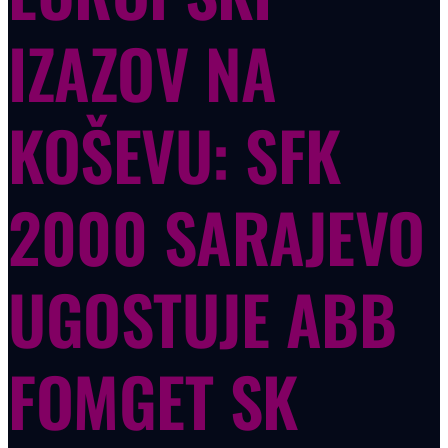
IZAZOV NA
KOŠEVU: SFK
2000 SARAJEVO
UGOSTUJE ABB
FOMGET SK