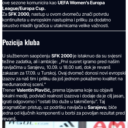
ove sezone komunicira kao
UEFA Women’s Europa
League/Europa Cup.
Za
SFK 2000
, nastup u ovom dvomeču znači potvrdu
kontinuiteta u evropskim nastupima i priliku za dodatno
iskustvo mladih igračica u utakmicama velike važnosti.
Pozicija kluba
U službenom saopćenju
SFK 2000
je istaknuo da su svjesni
težine zadatka, ali i ambicije: „Prvi susret igramo pred našim
navijačima u Sarajevu, 10.09. u 18.00 sati, dok je revanš
zakazan za 17.09. u Turskoj. Ovaj dvomeč donosi novi evropski
izazov za naš tim i priliku da još jednom pokažemo kvalitet na
međunarodnoj sceni.“
Trener
Valentin Plavčić,
prema izjavama koje su objavili
lokalni mediji, podvlači realnost izazova i dodaje da je cilj jasan,
igrati odgovorno i “ostati što duže u takmičenju”. Taj
pragmatičan pristup, uz podršku navijača u
Sarajevu
, biće
jedna od ključnih komponenti u borbi za povoljan rezultat pred
revanš.