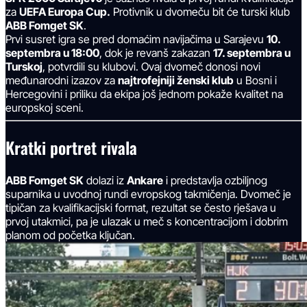
za
UEFA Europa Cup.
Protivnik u dvomeču bit će turski klub
ABB Fomget SK
.
Prvi susret igra se pred domaćim navijačima u Sarajevu
10.
septembra u 18:00
, dok je revanš zakazan
17. septembra u
Turskoj
, potvrdili su klubovi. Ovaj dvomeč donosi novi
međunarodni izazov za
najtrofejniji ženski klub
u Bosni i
Hercegovini i priliku da ekipa još jednom pokaže kvalitet na
europskoj sceni.
Kratki portret rivala
ABB Fomget SK
dolazi iz
Ankare
i predstavlja ozbiljnog
suparnika u uvodnoj rundi evropskog takmičenja. Dvomeč je
tipičan za kvalifikacijski format, rezultat se često rješava u
prvoj utakmici, pa je ulazak u meč s koncentracijom i dobrim
planom od početka ključan.