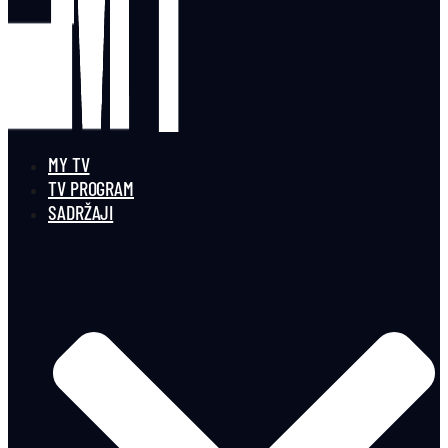
MY TV
TV PROGRAM
SADRŽAJI