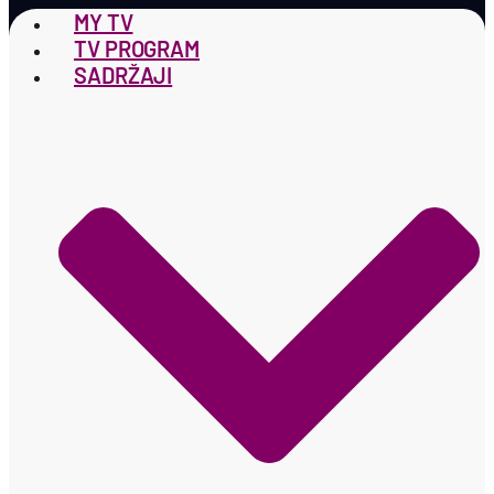
MY TV
TV PROGRAM
SADRŽAJI