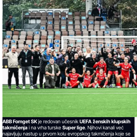
ABB Fomget SK
je redovan učesnik
UEFA
ženskih klupskih
takmičenja
i na vrha turske
Super lige
. Njihovi kanali već
najavljuju nastup u prvom kolu evropskog takmičenja koje se