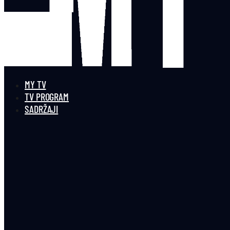
MY TV
TV PROGRAM
SADRŽAJI