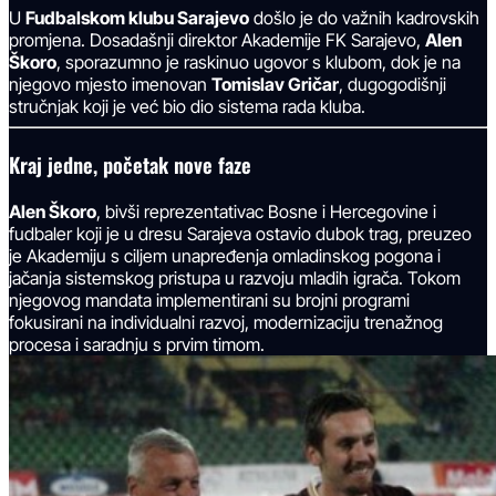
U
Fudbalskom klubu Sarajevo
došlo je do važnih kadrovskih
promjena. Dosadašnji direktor Akademije FK Sarajevo,
Alen
Škoro
, sporazumno je raskinuo ugovor s klubom, dok je na
njegovo mjesto imenovan
Tomislav Gričar
, dugogodišnji
stručnjak koji je već bio dio sistema rada kluba.
Kraj jedne, početak nove faze
Alen Škoro
, bivši reprezentativac Bosne i Hercegovine i
fudbaler koji je u dresu Sarajeva ostavio dubok trag, preuzeo
je Akademiju s ciljem unapređenja omladinskog pogona i
jačanja sistemskog pristupa u razvoju mladih igrača. Tokom
njegovog mandata implementirani su brojni programi
fokusirani na individualni razvoj, modernizaciju trenažnog
procesa i saradnju s prvim timom.