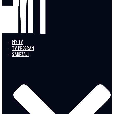
MY TV
TV PROGRAM
SADRŽAJI