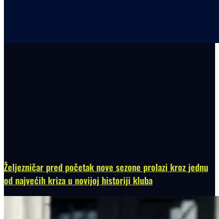
Željezničar pred početak nove sezone prolazi kroz jednu
od najvećih kriza u novijoj historiji kluba