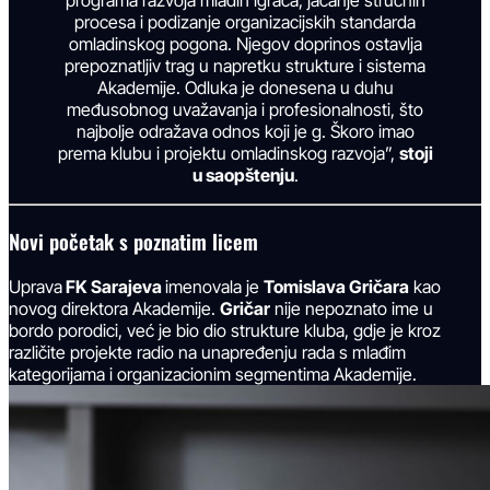
procesa i podizanje organizacijskih standarda
omladinskog pogona. Njegov doprinos ostavlja
prepoznatljiv trag u napretku strukture i sistema
Akademije. Odluka je donesena u duhu
međusobnog uvažavanja i profesionalnosti, što
najbolje odražava odnos koji je g. Škoro imao
prema klubu i projektu omladinskog razvoja”,
stoji
u saopštenju
.
Novi početak s poznatim licem
Uprava
FK Sarajeva
imenovala je
Tomislava Gričara
kao
novog direktora Akademije.
Gričar
nije nepoznato ime u
bordo porodici, već je bio dio strukture kluba, gdje je kroz
različite projekte radio na unapređenju rada s mlađim
kategorijama i organizacionim segmentima Akademije.