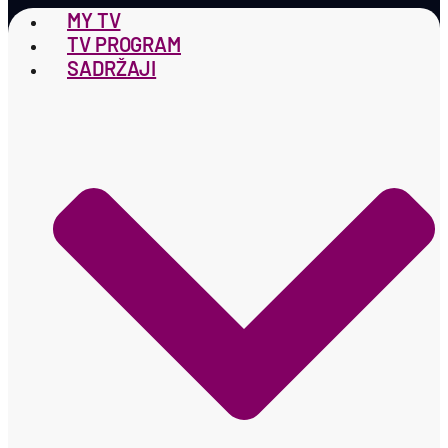
MY TV
TV PROGRAM
SADRŽAJI