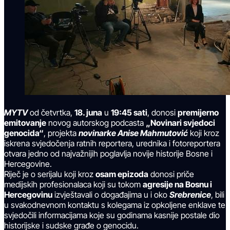
MYTV
od četvrtka,
18. juna
u
19:45 sati
, donosi
premijerno
emitovanje
novog autorskog podcasta
„Novinari svjedoci
genocida“
, projekta
novinarke Anise Mahmutović
koji kroz
iskrena svjedočenja ratnih reportera, urednika i fotoreportera
otvara jedno od najvažnijih poglavlja novije historije Bosne i
Hercegovine.
Riječ je o serijalu koji kroz
osam epizoda
donosi priče
medijskih profesionalaca koji su tokom
agresije na Bosnu i
Hercegovinu
izvještavali o događajima u i oko
Srebrenice
, bili
u svakodnevnom kontaktu s kolegama iz opkoljene enklave te
svjedočili informacijama koje su godinama kasnije postale dio
historijske i sudske građe o genocidu.