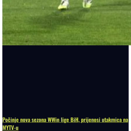
Počinje nova sezona WWin lige BiH, prijenosi utakmica na
MYTV-u