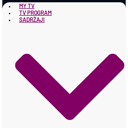
MY TV
TV PROGRAM
SADRŽAJI