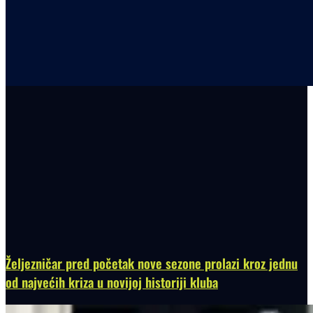
Željezničar pred početak nove sezone prolazi kroz jednu
od najvećih kriza u novijoj historiji kluba