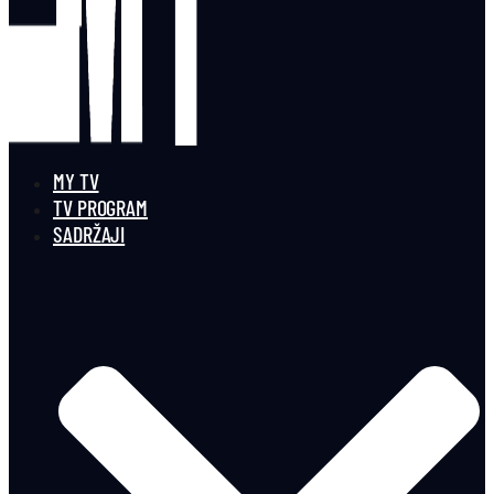
MY TV
TV PROGRAM
SADRŽAJI