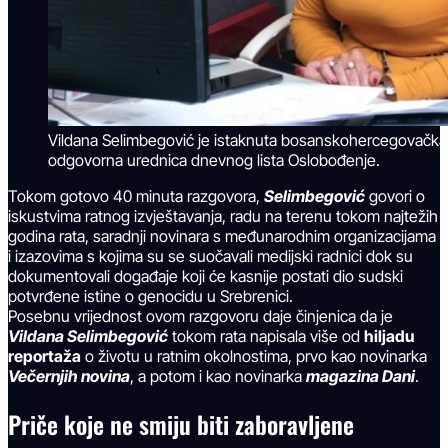
Vildana Selimbegović je istaknuta bosanskohercegovačka 
odgovorna urednica dnevnog lista Oslobođenje.
Tokom gotovo 40 minuta razgovora,
Selimbegović
govori o
iskustvima ratnog izvještavanja, radu na terenu tokom najtežih
godina rata, saradnji novinara s međunarodnim organizacijama
i izazovima s kojima su se suočavali medijski radnici dok su
dokumentovali događaje koji će kasnije postati dio sudski
potvrđene istine o genocidu u Srebrenici.
Posebnu vrijednost ovom razgovoru daje činjenica da je
Vildana Selimbegović
tokom rata napisala više od
hiljadu
reportaža
o životu u ratnim okolnostima, prvo kao novinarka
Večernjih novina
, a potom i kao novinarka
magazina Dani
.
Priče koje ne smiju biti zaboravljene