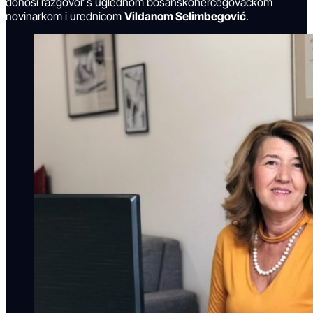
donosi razgovor s uglednom bosanskohercegovačkom
novinarkom i urednicom
Vildanom Selimbegović
.