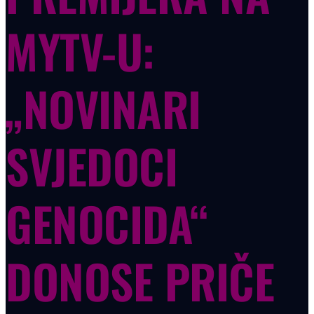
MYTV-U:
„NOVINARI
SVJEDOCI
GENOCIDA“
DONOSE PRIČE