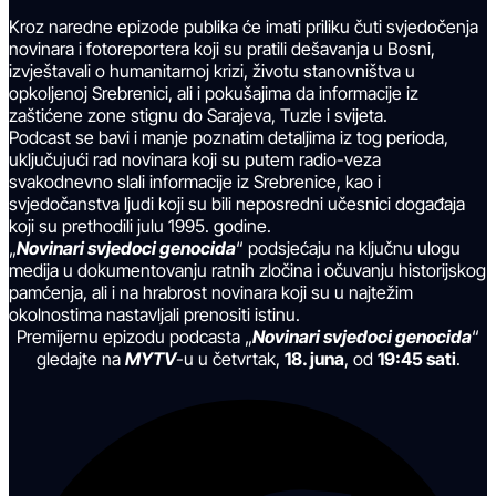
Kroz naredne epizode publika će imati priliku čuti svjedočenja
novinara i fotoreportera koji su pratili dešavanja u Bosni,
izvještavali o humanitarnoj krizi, životu stanovništva u
opkoljenoj Srebrenici, ali i pokušajima da informacije iz
zaštićene zone stignu do Sarajeva, Tuzle i svijeta.
Podcast se bavi i manje poznatim detaljima iz tog perioda,
uključujući rad novinara koji su putem radio-veza
svakodnevno slali informacije iz Srebrenice, kao i
svjedočanstva ljudi koji su bili neposredni učesnici događaja
koji su prethodili julu 1995. godine.
„
Novinari svjedoci genocida
“ podsjećaju na ključnu ulogu
medija u dokumentovanju ratnih zločina i očuvanju historijskog
pamćenja, ali i na hrabrost novinara koji su u najtežim
okolnostima nastavljali prenositi istinu.
Premijernu epizodu podcasta „
Novinari svjedoci genocida
“
gledajte na
MYTV
-u u četvrtak,
18. juna
, od
19:45 sati
.