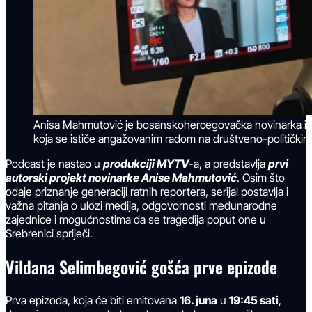
Anisa Mahmutović je bosanskohercegovačka novinarka i m
koja se ističe angažovanim radom na društveno-političkim
Podcast je nastao u
produkciji MYTV
-a, a predstavlja
prvi
autorski projekt novinarke Anise Mahmutović
. Osim što
odaje priznanje generaciji ratnih reportera, serijal postavlja i
važna pitanja o ulozi medija, odgovornosti međunarodne
zajednice i mogućnostima da se tragedija poput one u
Srebrenici spriječi.
Vildana Selimbegović gošća prve epizode
Prva epizoda, koja će biti emitovana
16. juna
u
19:45 sati
,