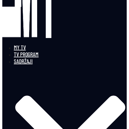
MY TV
TV PROGRAM
SADRŽAJI