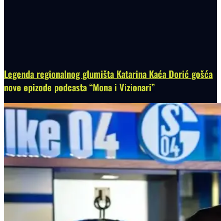
Legenda regionalnog glumišta Katarina Kaća Dorić gošća
nove epizode podcasta “Mona i Vizionari”