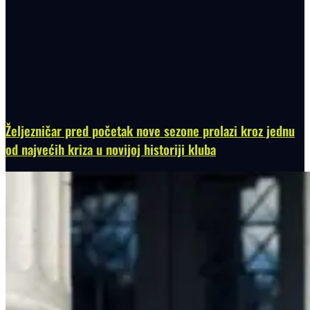
Željezničar pred početak nove sezone prolazi kroz jednu
od najvećih kriza u novijoj historiji kluba