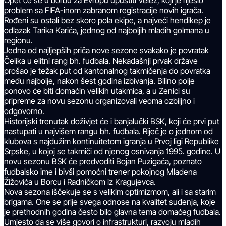
Opet će se u borbu za Evropu upustiti Velež, koji je riješio
problem sa FIFA-inom zabranom registracije novih igrača.
Rođeni su ostali bez skoro pola ekipe, a najveći hendikep je
odlazak Tarika Karića, jednog od najboljih mladih golmana u
regionu.
Jedna od najljepših priča nove sezone svakako je povratak
Čelika u elitni rang bh. fudbala. Nekadašnji prvak države
prošao je težak put od kantonalnog takmičenja do povratka
među najbolje, nakon šest godina izbivanja. Bilino polje
ponovo će biti domaćin velikih utakmica, a u Zenici su
pripreme za novu sezonu organizovali veoma ozbiljno i
odgovorno.
Historijski trenutak doživjet će i banjalučki BSK, koji će prvi put
nastupati u najvišem rangu bh. fudbala. Riječ je o jednom od
klubova s najdužim kontinuitetom igranja u Prvoj ligi Republike
Srpske, u kojoj se takmiči od njenog osnivanja 1995. godine. U
novu sezonu BSK će predvoditi Bojan Puzigaća, poznato
fudbalsko ime i bivši pomoćni trener pokojnog Mladena
Žižovića u Borcu i Radničkom iz Kragujevca.
Nova sezona iščekuje se s velikim optimizmom, ali i sa starim
brigama. One se prije svega odnose na kvalitet suđenja, koje
je prethodnih godina često bilo glavna tema domaćeg fudbala.
Umjesto da se više govori o infrastrukturi, razvoju mladih