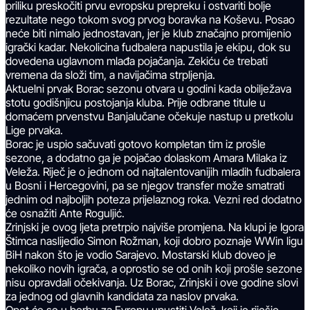
priliku preskočiti prvu evropsku prepreku i ostvariti bolje
rezultate nego tokom svog prvog boravka na Koševu. Posao
neće biti nimalo jednostavan, jer je klub značajno promijenio
igrački kadar. Nekolicina fudbalera napustila je ekipu, dok su
dovedena uglavnom mlađa pojačanja. Zekiću će trebati
vremena da složi tim, a navijačima strpljenja.
Aktuelni prvak Borac sezonu otvara u godini kada obilježava
stotu godišnjicu postojanja kluba. Prije odbrane titule u
domaćem prvenstvu Banjalučane očekuje nastup u pretkolu
Lige prvaka.
Borac je uspio sačuvati gotovo kompletan tim iz prošle
sezone, a dodatno ga je pojačao dolaskom Amara Milaka iz
Veleža. Riječ je o jednom od najtalentovanijih mladih fudbalera
u Bosni i Hercegovini, pa se njegov transfer može smatrati
jednim od najboljih poteza prijelaznog roka. Vezni red dodatno
će osnažiti Ante Roguljić.
Zrinjski je ovog ljeta pretrpio najviše promjena. Na klupi je Igora
Štimca naslijedio Simon Rožman, koji dobro poznaje WWin ligu
BiH nakon što je vodio Sarajevo. Mostarski klub doveo je
nekoliko novih igrača, a oprostio se od onih koji prošle sezone
nisu opravdali očekivanja. Uz Borac, Zrinjski i ove godine slovi
za jednog od glavnih kandidata za naslov prvaka.