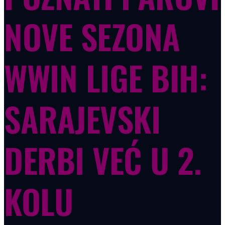
NOVE SEZONA
WWIN LIGE BIH:
SARAJEVSKI
DERBI VEĆ U 2.
KOLU