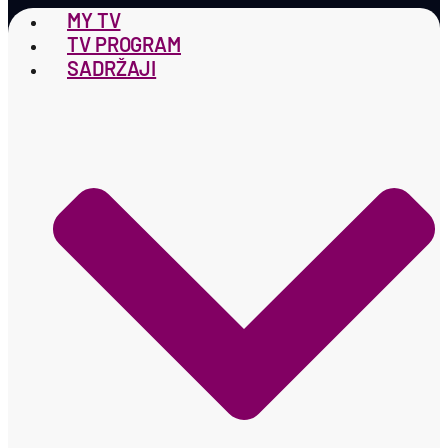
MY TV
TV PROGRAM
SADRŽAJI