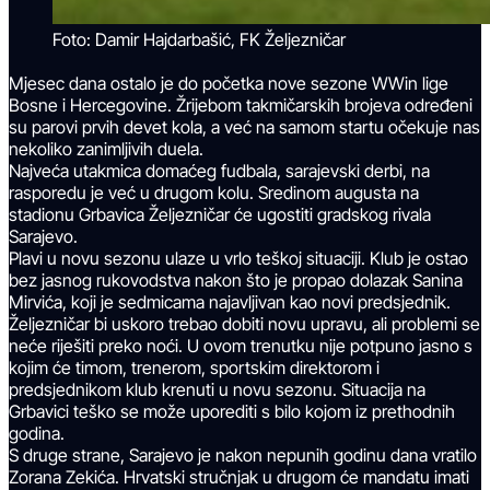
Foto: Damir Hajdarbašić, FK Željezničar
Mjesec dana ostalo je do početka nove sezone WWin lige
Bosne i Hercegovine. Žrijebom takmičarskih brojeva određeni
su parovi prvih devet kola, a već na samom startu očekuje nas
nekoliko zanimljivih duela.
Najveća utakmica domaćeg fudbala, sarajevski derbi, na
rasporedu je već u drugom kolu. Sredinom augusta na
stadionu Grbavica Željezničar će ugostiti gradskog rivala
Sarajevo.
Plavi u novu sezonu ulaze u vrlo teškoj situaciji. Klub je ostao
bez jasnog rukovodstva nakon što je propao dolazak Sanina
Mirvića, koji je sedmicama najavljivan kao novi predsjednik.
Željezničar bi uskoro trebao dobiti novu upravu, ali problemi se
neće riješiti preko noći. U ovom trenutku nije potpuno jasno s
kojim će timom, trenerom, sportskim direktorom i
predsjednikom klub krenuti u novu sezonu. Situacija na
Grbavici teško se može uporediti s bilo kojom iz prethodnih
godina.
S druge strane, Sarajevo je nakon nepunih godinu dana vratilo
Zorana Zekića. Hrvatski stručnjak u drugom će mandatu imati