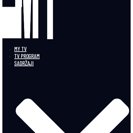
MY TV
TV PROGRAM
SADRŽAJI