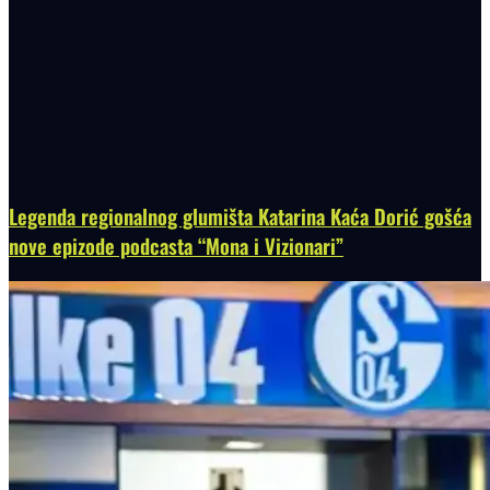
Legenda regionalnog glumišta Katarina Kaća Dorić gošća
nove epizode podcasta “Mona i Vizionari”