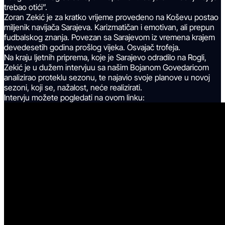
trebao otići”.
Zoran Zekić je za kratko vrijeme provedeno na Koševu postao
miljenik navijača Sarajeva. Karizmatičan i emotivan, ali prepun
fudbalskog znanja. Povezan sa Sarajevom iz vremena krajem
devedesetih godina prošlog vijeka. Osvajač trofeja.
Na kraju ljetnih priprema, koje je Sarajevo odradilo na Rogli,
Zekić je u dužem intervjuu sa našim Bojanom Govedaricom
analizirao proteklu sezonu, te najavio svoje planove u novoj
sezoni, koji se, nažalost, neće realizirati.
Intervju možete pogledati na ovom linku: