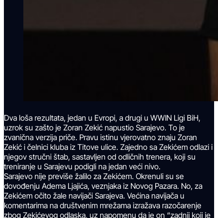
Dva loša rezultata, jedan u Evropi, a drugi u WWIN Ligi BiH,
uzrok su zašto je Zoran Zekić napustio Sarajevo. To je
zvanična verzija priče. Pravu istinu vjerovatno znaju Zoran
Zekić i čelnici kluba iz Titove ulice. Zajedno sa Zekićem odlazi i
njegov stručni štab, sastavljen od odličnih trenera, koji su
treniranje u Sarajevu podigli na jedan veći nivo.
Sarajevo nije previše žalilo za Zekićem. Okrenuli su se
dovođenju Adema Ljajića, veznjaka iz Novog Pazara. No, za
Zekićem očito žale navijači Sarajeva. Većina navijača u
komentarima na društvenim mrežama izražava razočarenje
zbog Zekićevog odlaska, uz napomenu da je on “zadnji koji je