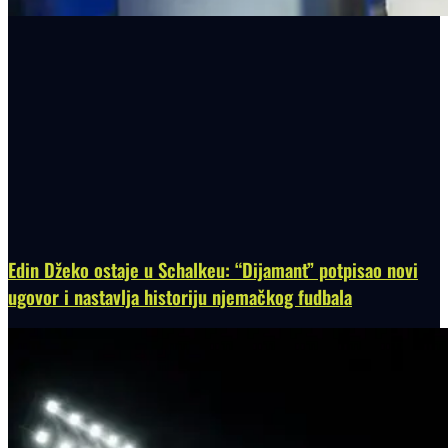
Edin Džeko ostaje u Schalkeu: “Dijamant” potpisao novi
ugovor i nastavlja historiju njemačkog fudbala