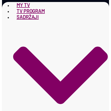
MY TV
TV PROGRAM
SADRŽAJI