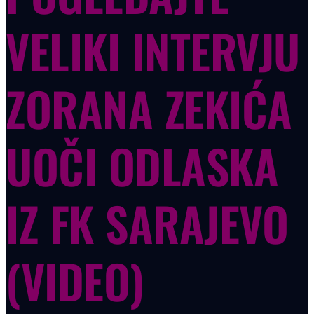
VELIKI INTERVJU
ZORANA ZEKIĆA
UOČI ODLASKA
IZ FK SARAJEVO
(VIDEO)