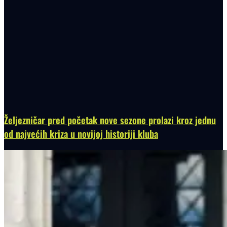
Željezničar pred početak nove sezone prolazi kroz jednu
od najvećih kriza u novijoj historiji kluba