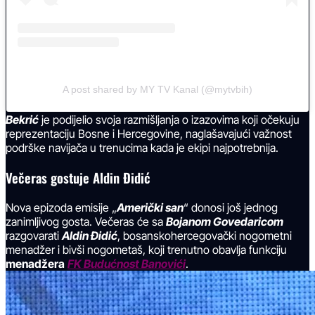
A post shared by MY TV Kanal (@mytvbih)
Bekrić
je podijelio svoja razmišljanja o izazovima koji očekuju
reprezentaciju Bosne i Hercegovine, naglašavajući važnost
podrške navijača u trenucima kada je ekipi najpotrebnija.
Večeras gostuje Aldin Đidić
Nova epizoda emisije „
Američki san
“ donosi još jednog
zanimljivog gosta. Večeras će sa
Bojanom Govedaricom
razgovarati
Aldin Đidić
, bosanskohercegovački nogometni
menadžer i bivši nogometaš, koji trenutno obavlja funkciju
menadžera
FK Budućnost Banovići
.