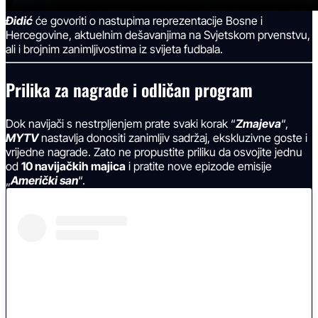
Đidić
će govoriti o nastupima reprezentacije Bosne i
Hercegovine, aktuelnim dešavanjima na Svjetskom prvenstvu,
ali i brojnim zanimljivostima iz svijeta fudbala.
Prilika za nagrade i odličan program
Dok navijači s nestrpljenjem prate svaki korak “
Zmajeva
“,
MYTV
nastavlja donositi zanimljiv sadržaj, ekskluzivne goste i
vrijedne nagrade. Zato ne propustite priliku da osvojite jednu
od
10 navijačkih majica
i pratite nove epizode emisije
„
Američki san
“.