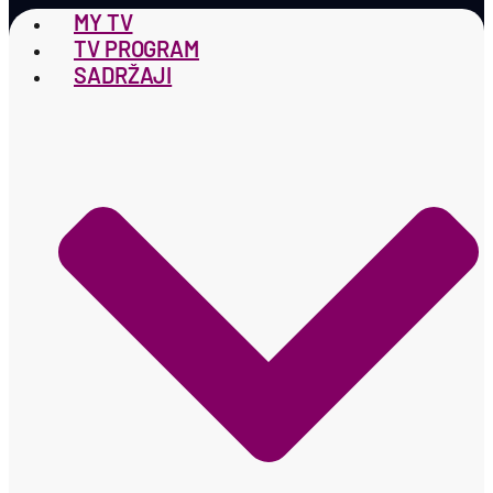
MY TV
TV PROGRAM
SADRŽAJI