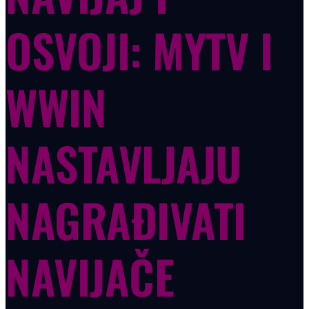
OSVOJI: MYTV I
WWIN
NASTAVLJAJU
NAGRAĐIVATI
NAVIJAČE