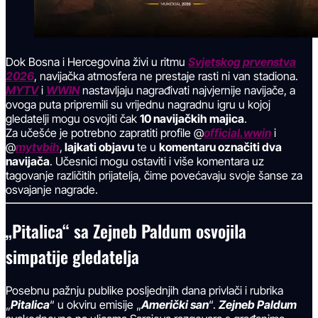
Dok Bosna i Hercegovina živi u ritmu
Svjetskog prvenstva
2026
, navijačka atmosfera ne prestaje rasti ni van stadiona.
MYTV
i
WWIN
nastavljaju nagrađivati najvjernije navijače, a
ovoga puta pripremili su vrijednu nagradnu igru u kojoj
gledatelji mogu osvojiti čak
10 navijačkih majica
.
Za učešće je potrebno zapratiti profile @
official.wwin
i
@
mytvbih
,
lajkati objavu
te u
komentaru označiti dva
navijača
. Učesnici mogu ostaviti i više komentara uz
tagovanje različitih prijatelja, čime povećavaju svoje šanse za
osvajanje nagrade.
„Pitalica“ sa Zejneb Paldum osvojila
simpatije gledatelja
Posebnu pažnju publike posljednjih dana privlači i rubrika
„
Pitalica
“ u okviru emisije „
Američki san
“.
Zejneb Paldum