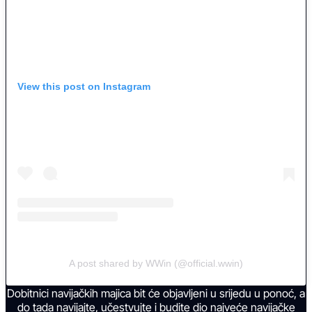
View this post on Instagram
A post shared by WWin (@official.wwin)
Dobitnici navijačkih majica bit će objavljeni u srijedu u ponoć, a
do tada navijajte, učestvujte i budite dio najveće navijačke