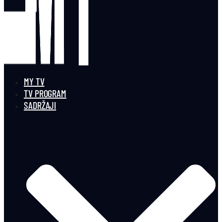
MY TV
TV PROGRAM
SADRŽAJI