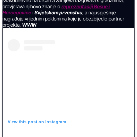
svakodnevno na ulicama Sarajeva razgovara s građanima,
provjerava njihovo znanje o
reprezentaciji Bosne i
Hercegovine
i
Svjetskom prvenstvu
, a najuspješnije
nagrađuje vrijednim poklonima koje je obezbijedio partner
projekta,
WWIN
.
View this post on Instagram