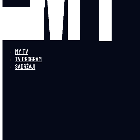
MY TV
TV PROGRAM
SADRŽAJI