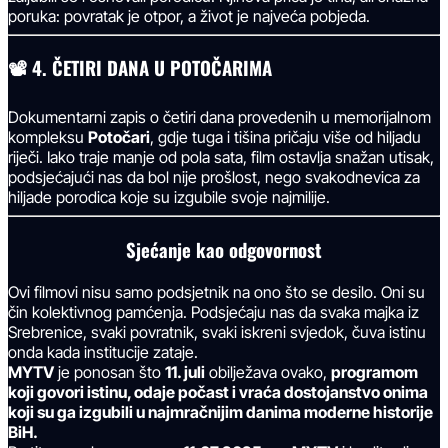
poruka: povratak je otpor, a život je najveća pobjeda.
📽
4. ČETIRI DANA U POTOČARIMA
Dokumentarni zapis o četiri dana provedenih u memorijalnom
kompleksu
Potočari
, gdje tuga i tišina pričaju više od hiljadu
riječi. Iako traje manje od pola sata, film ostavlja snažan utisak,
podsjećajući nas da bol nije prošlost, nego svakodnevica za
hiljade porodica koje su izgubile svoje najmilije.
Sjećanje kao odgovornost
Ovi filmovi nisu samo podsjetnik na ono što se desilo. Oni su
čin kolektivnog pamćenja. Podsjećaju nas da svaka majka iz
Srebrenice, svaki povratnik, svaki iskreni svjedok, čuva istinu
onda kada institucije zataje.
MYTV
je ponosan što
11. juli
obilježava ovako,
programom
koji govori istinu, odaje počast i vraća dostojanstvo onima
koji su ga izgubili u najmračnijim danima moderne historije
BiH.