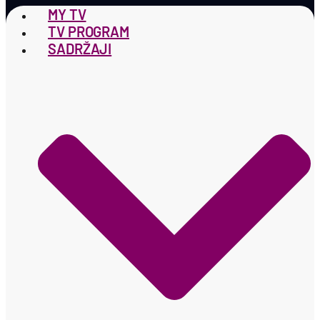
MY TV
TV PROGRAM
SADRŽAJI