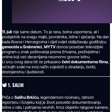
11. juli
nije samo datum. To je rana, bolna uspomena, ali i
podsjetnik na snagu majki, povratnika, istine i sjećanja. Na dan
kada Bosna i Hercegovina i cijeli svijet obilježavaju godišnjicu
genocida u Srebrenici
,
MYTV
donosi poseban televizijski
program u znak poštovanja prema žrtvama, preživjelima i
onima koji već decenijama neumorno govore istinu.
U srcu ovog dana bit će prikazano
četri dokumentarna filma
,
od kojih svaki na svoj način svjedoči o stradanju, borbi,
dostojanstvu i ljudskosti.
📽
1. SALIH
Priča o
Salihu Brkiću
, legendarnom novinaru, ratnom
reporteru i čovjeku koji je život posvetio dokumentovanju
istine o ratu i patnjama nevinih. Kroz objektiv njegove kamere,