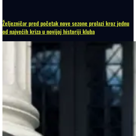
Željezničar pred početak nove sezone prolazi kroz jednu
od najvećih kriza u novijoj historiji kluba