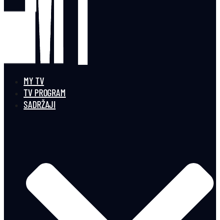
MY TV
TV PROGRAM
SADRŽAJI