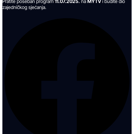
Pratite poseban program
11.07.2025.
na
MYTV
i budite dio
zajedničkog sjećanja.