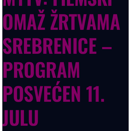
OMAŽ ŽRTVAMA
SREBRENICE –
PROGRAM
POSVEĆEN 11.
JULU