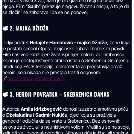
ali i kroz vlastiti život, Salih je bio glas onih koji su ostali bez
njega. Film “
Salih
” prikazuje njegovu životnu misiju, a to je da
se zločini ne zaborave i da se ne ponove.
📽
2. MAJKA DŽIDŽA
Dirljiv portret
Hidajete Hamidović – majke Džidže
, žene koja
je postala simbol otpora, majčinske ljubavi i borbe za pravdu.
Film nas vodi kroz njen život ispunjen bolom, ali i hrabrošću
kojom je dostojanstveno branila istinu o Srebrenici. Snimljen u
produkciji FACE televizije, dokumentarac predstavlja omaž
heroini koja nikada nije prestala tražiti odgovore.
🔗
Više o filmu pročitajte ovdje
📽
3. HEROJI POVRATKA – SREBRENICA DANAS
Autorica
Amila Idrizbegović
donosi izuzetno emotivnu priču
o
Dželaludinu i Sadmir Nukiću
, djeci koja su preživjela
genocid i odlučila da se vrate u Srebrenicu. Bez osnovnih
uslova za život, ali s neuništivom voljom. Vratili su se na svoje,
zaljubili se i osnovali porodicu. Njihova priča je tiha, ali snažna