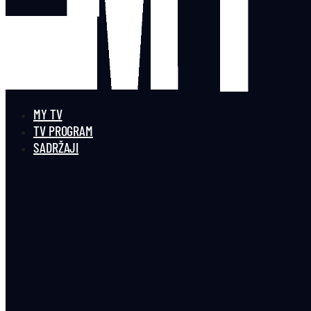
MY TV
TV PROGRAM
SADRŽAJI