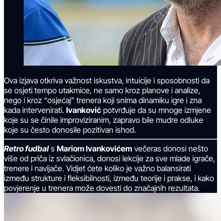
Ova izjava otkriva važnost iskustva, intuicije i sposobnosti da
se osjeti tempo utakmice, ne samo kroz planove i analize,
nego i kroz “osjećaj” trenera koji snima dinamiku igre i zna
kada intervenirati.
Ivanković
potvrđuje da su mnoge izmjene
koje su se činile improviziranim, zapravo bile mudre odluke
koje su često donosile pozitivan ishod.
Retro fudbal
s
Mariom Ivankovićem
večeras donosi nešto
više od priča iz svlačionica, donosi lekcije za sve mlade igrače,
trenere i navijače. Vidjet ćete koliko je važno balansirati
između strukture i fleksibilnosti, između teorije i prakse, i kako
povjerenje u trenera može dovesti do značajnih rezultata.