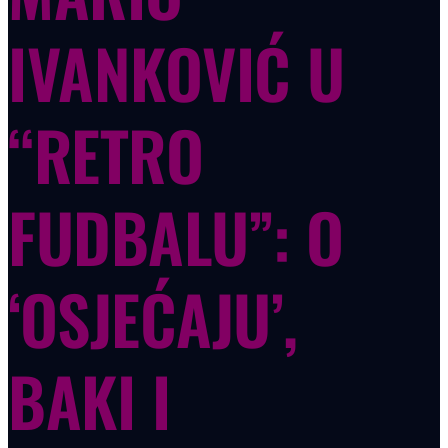
IVANKOVIĆ U
“RETRO
FUDBALU”: O
‘OSJEĆAJU’,
BAKI I