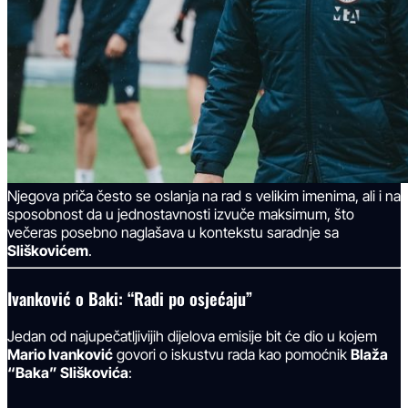
Njegova priča često se oslanja na rad s velikim imenima, ali i na
sposobnost da u jednostavnosti izvuče maksimum, što
večeras posebno naglašava u kontekstu saradnje sa
Sliškovićem
.
Ivanković o Baki: “Radi po osjećaju”
Jedan od najupečatljivijih dijelova emisije bit će dio u kojem
Mario Ivanković
govori o iskustvu rada kao pomoćnik
Blaža
“Baka” Sliškovića
: