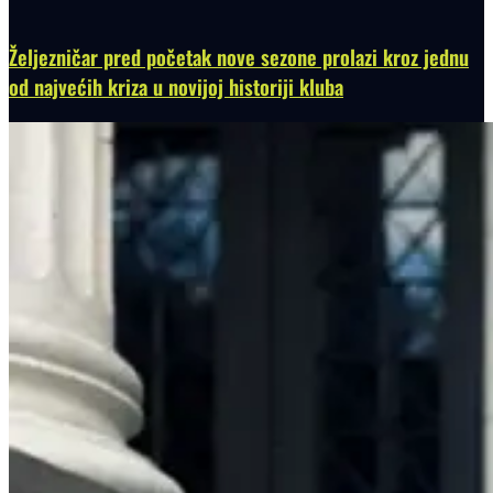
Željezničar pred početak nove sezone prolazi kroz jednu
od najvećih kriza u novijoj historiji kluba