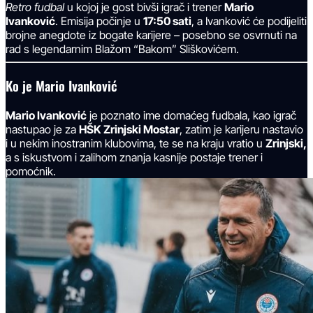
Retro fudbal
u kojoj je gost bivši igrač i trener
Mario
Ivanković
. Emisija počinje u
17:50 sati
, a Ivanković će podijeliti
brojne anegdote iz bogate karijere – posebno se osvrnuti na
rad s legendarnim Blažom “Bakom” Sliškovićem.
Ko je Mario Ivanković
Mario Ivanković
je poznato ime domaćeg fudbala, kao igrač
nastupao je za
HŠK Zrinjski Mostar
, zatim je karijeru nastavio
i u nekim inostranim klubovima, te se na kraju vratio u
Zrinjski,
a s iskustvom i zalihom znanja kasnije postaje trener i
pomoćnik.