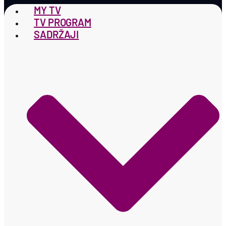
MY TV
TV PROGRAM
SADRŽAJI