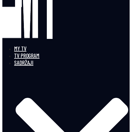
MY TV
TV PROGRAM
SADRŽAJI