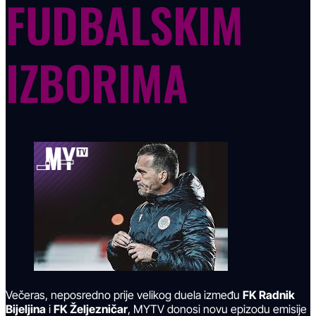
FUDBALSKIM
IZBORIMA
Večeras, neposredno prije velikog duela između
FK Radnik
Bijeljina
i
FK Željezničar
, MYTV donosi novu epizodu emisije